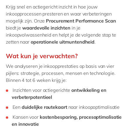
Philippines
en
Krijg snel en actiegericht inzicht in hoe jouw
Singapore
en
inkoopprocessen presteren en waar verbeteringen
mogelijk zijn. Onze
Procurement Performance Scan
Switzerland
en
biedt je
waardevolle inzichten
in je
UK & Ireland
en
inkoopvolwassenheid en helpt je de volgende stap te
zetten naar
operationele uitmuntendheid
.
USA & Canada
en
Wat kun je verwachten?
We analyseren je inkoopprestaties op basis van vier
pijlers: strategie, processen, mensen en technologie.
Binnen 4 tot 6 weken krijg je:
Inzichten voor actiegerichte
ontwikkeling en
verbeterpotentieel
Een
duidelijke routekaart
naar inkoopoptimalisatie
Kansen voor
kostenbesparing, procesoptimalisatie
en innovatie