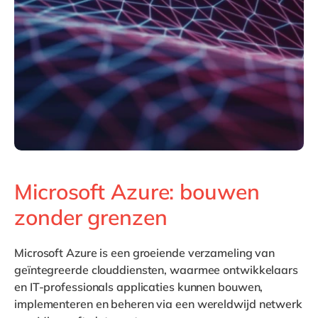
Philippines
en
Singapore
en
Switzerland
en
UK & Ireland
en
USA & Canada
en
Microsoft Azure: bouwen
zonder grenzen
Microsoft Azure is een groeiende verzameling van
geïntegreerde clouddiensten, waarmee ontwikkelaars
en IT-professionals applicaties kunnen bouwen,
implementeren en beheren via een wereldwijd netwerk