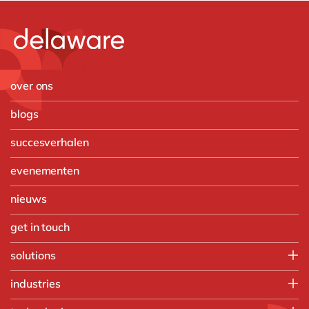
over ons
blogs
succesverhalen
evenementen
nieuws
get in touch
solutions
Customer Experience
industries
Data & Analtyics
Automotive