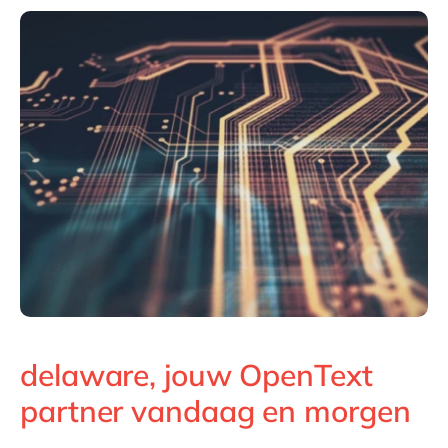
Philippines
en
Singapore
en
Switzerland
en
UK & Ireland
en
USA & Canada
en
delaware, jouw OpenText
partner vandaag en morgen