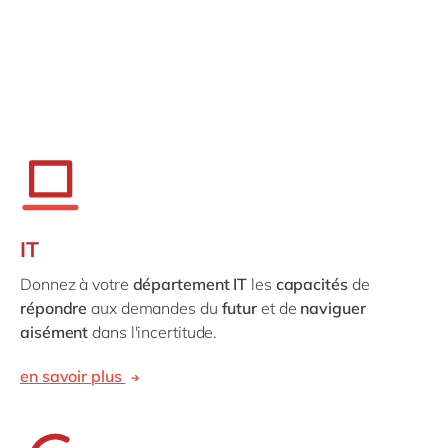
Philippines
en
Singapore
en
Switzerland
en
UK & Ireland
en
USA & Canada
en
IT
Donnez à votre
département IT
les
capacités
de
répondre
aux demandes du
futur
et de
naviguer
aisément
dans l'incertitude.
en savoir plus