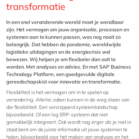
Philippines
en
transformatie
Singapore
en
In een snel veranderende wereld moet je wendbaar
Switzerland
en
zijn. Het vermogen om jouw organisatie, processen en
UK & Ireland
en
systemen aan te kunnen passen, was nog nooit zo
belangrijk. Dat hebben de pandemie, wereldwijde
USA & Canada
en
logistieke uitdagingen en de energiecrisis wel
bewezen. Wij helpen je om flexibeler dan ooit te
worden. Met analyses en advies. En met SAP Business
Technology Platform, een goedgevulde digitale
gereedschapskist voor innovatie en transformatie.
Flexibiliteit is het vermogen om in te spelen op
verandering. Allerlei zaken kunnen in de weg staan van
die flexibiliteit. Een versnipperd systeemlandschap
bijvoorbeeld. Of een log ERP-systeem dat niet
gemakkelijk integreert. Dat wordt nog erger als je niet in
staat bent om de juiste informatie uit jouw systemen te
halen, bijvoorbeeld voor het maken van analyses en het