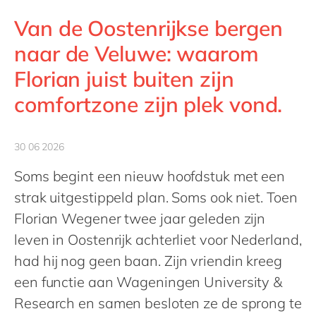
Philippines
Van de Oostenrijkse bergen
Singapore
naar de Veluwe: waarom
Switzerland
Florian juist buiten zijn
UK & Ireland
comfortzone zijn plek vond.
USA & Canada
30 06 2026
Soms begint een nieuw hoofdstuk met een
strak uitgestippeld plan. Soms ook niet. Toen
Florian Wegener twee jaar geleden zijn
leven in Oostenrijk achterliet voor Nederland,
had hij nog geen baan. Zijn vriendin kreeg
een functie aan Wageningen University &
Research en samen besloten ze de sprong te