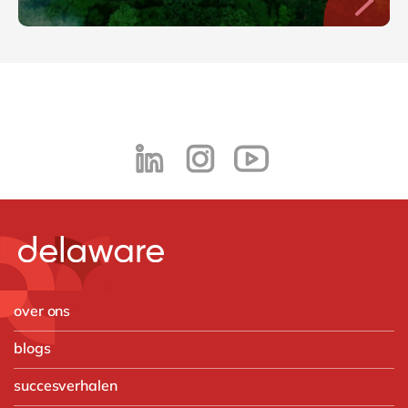
over ons
blogs
succesverhalen