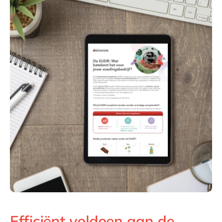
Philippines
en
Singapore
en
Switzerland
en
UK & Ireland
en
USA & Canada
en
Efficiënt voldoen aan de