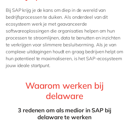
Philippines
Bij SAP krijg je de kans om diep in de wereld van
Singapore
bedrijfsprocessen te duiken. Als onderdeel van dit
Switzerland
ecosysteem werk je met geavanceerde
softwareoplossingen die organisaties helpen om hun
UK & Ireland
processen te stroomlijnen, data te benutten en inzichten
USA & Canada
te verkrijgen voor slimmere besluitvorming. Als je van
complexe uitdagingen houdt en graag bedrijven helpt om
hun potentieel te maximaliseren, is het SAP-ecosysteem
jouw ideale startpunt.
Waarom werken bij
delaware
3 redenen om als medior in SAP bij
delaware te werken