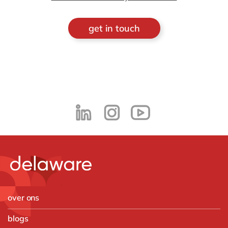
get in touch
over ons
blogs