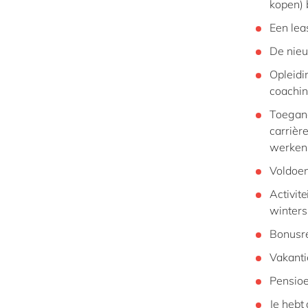
kopen) b
Een lea
De nieu
Opleidi
coachin
Toegang
carrière
werken
Voldoen
Activit
wintersp
Bonusre
Vakanti
Pensioe
Je hebt