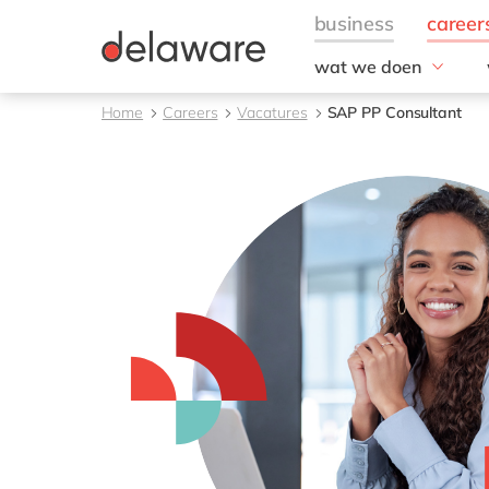
wat we doen
Fields of Expertise
Home
Careers
Vacatures
SAP PP Consultant
Consultancy
Technologie
Projecten