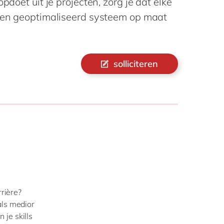
opdoet uit je projecten, zorg je dat elke
Philippines
en
t een geoptimaliseerd systeem op maat
Singapore
en
Switzerland
en
UK & Ireland
en
solliciteren
USA & Canada
en
rrière?
als medior
 je skills