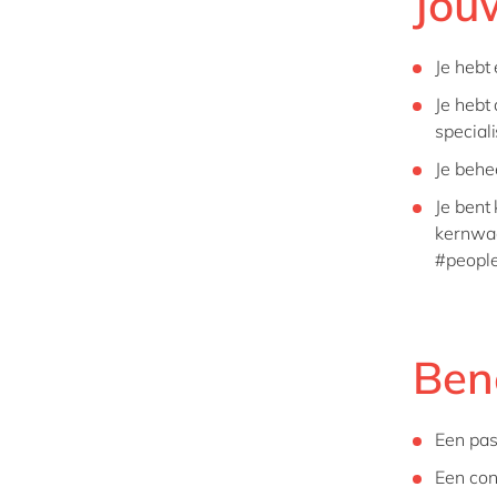
Jou
Je heb
Je hebt 
special
Je behe
Je bent
kernwaa
#peopl
Ben
Een pas
Een con