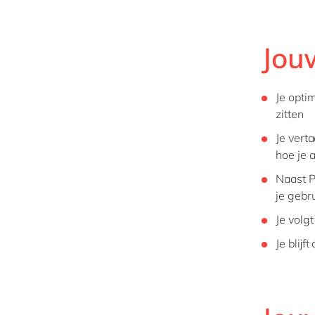
Jou
Je opti
zitten
Je vert
hoe je 
Naast P
je gebr
Je volgt
Je blijf