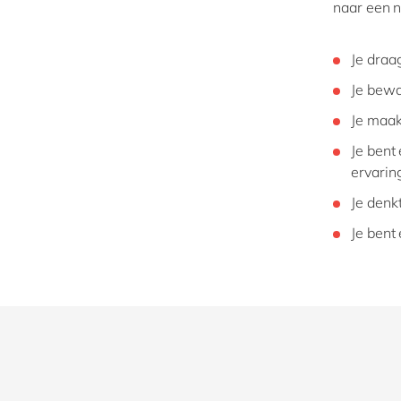
naar een n
Je draa
Je bewa
Je maak
Je bent
ervarin
Je denk
Je bent