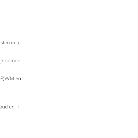
slim in te
lijk samen
 (E)WM en
loud en IT