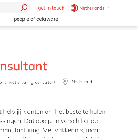
get in touch
Netherlands
Belgium
en
fr
people of delaware
Brazil
pt
roces
China
zh
en
France
fr
nsultant
Germany
de
en
Hungary
hu
en
Nederland
ons, wat ervaring, consultant
India
en
Luxembourg
en
Malaysia
en
help jij klanten om het beste te halen
Morocco
en
fr
ssingen. Dat doe je in verschillende
Netherlands
nl
en
t manufacturing. Met vakkennis, maar