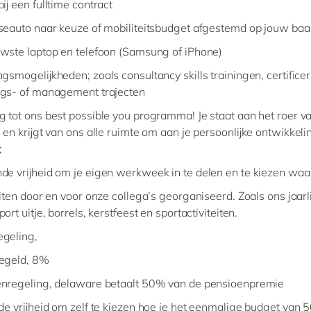
ij een fulltime contract
seauto naar keuze of mobiliteitsbudget afgestemd op jouw baa
wste laptop en telefoon (Samsung of iPhone)
ngsmogelijkheden; zoals consultancy skills trainingen, certifice
gs- of management trajecten
 tot ons best possible you programma! Je staat aan het roer va
 en krijgt van ons alle ruimte om aan je persoonlijke ontwikkeli
;
de vrijheid om je eigen werkweek in te delen en te kiezen waa
eiten door en voor onze collega’s georganiseerd. Zoals ons jaarl
ort uitje, borrels, kerstfeest en sportactiviteiten.
geling,
egeld, 8%
nregeling, delaware betaalt 50% van de pensioenpremie
 de vrijheid om zelf te kiezen hoe je het eenmalige budget van 