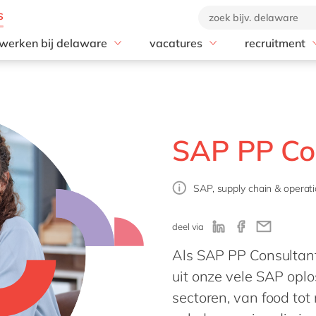
werken bij delaware
vacatures
recruitment
Values
Young Professional
Recruitmentp
Cultuur
GROW with delaware
Onboarding
Kantoren
Medior Professional
Diversiteit, Gelijkheid &
Alle vacatures
SAP PP Co
Inclusie
CSR
SAP, supply chain & operati
deel via
Als SAP PP Consultant 
uit onze vele SAP oplo
sectoren, van food to