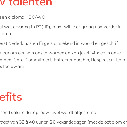
w talenten
t een diploma HBO/WO
al wat ervaring in PP(-IP), maar wil je er graag nog verder in
iseren
erst Nederlands en Engels uitstekend in woord en geschrift
 klaar om een van ons te worden en kan jezelf vinden in onze
rden: Care, Commitment, Entrepreneurship, Respect en Team S
eofdelaware
efits
send salaris dat op jouw level wordt afgestemd
tract van 32 à 40 uur en 26 vakantiedagen (met de optie om er v