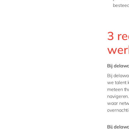
besteed
3 r
wer
Bij delawa
Bij delawa
we talent 
meteen thu
navigeren.
waar netwe
overnachti
Bij delawa