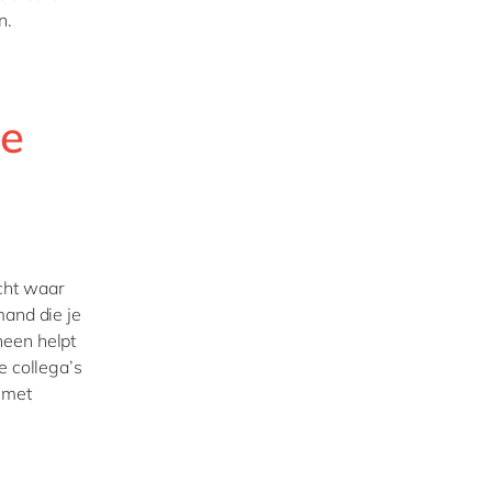
n.
te
cht waar
mand die je
heen helpt
e collega’s
 met