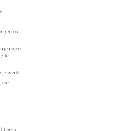
n
ringen en
n je eigen
ng te
r je werkt
ijkse
500 euro