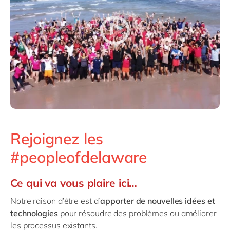
Philippines
en
Singapore
en
Switzerland
en
UK & Ireland
en
USA & Canada
en
Rejoignez les
#peopleofdelaware
Ce qui va vous plaire ici…
Notre raison d’être est d’
apporter de nouvelles idées et
technologies
pour résoudre des problèmes ou améliorer
les processus existants.