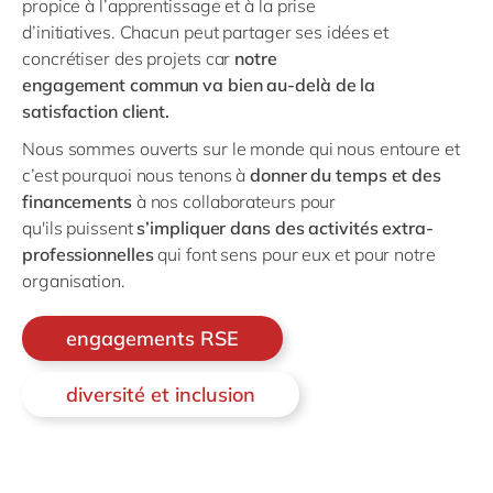
propice à l’apprentissage et à
la prise
d’initiatives.
Chacun peut partager ses idées et
concrétiser des projets
car
notre
engagement
commun
va
bien au-delà de la
satisfaction client.
Nous sommes ouverts
sur
le monde qui nous entoure
et
c’est pourquoi
nous
tenons à
donn
er
du temps
et des
financements
à n
o
s collaborateurs
pour
qu
'ils
puisse
nt
s
’
impliquer dans des
activité
s ext
ra-
professionnel
le
s
qui font sen
s pour
eux et pour notre
organisation
.
engagements RSE
diversité et inclusion