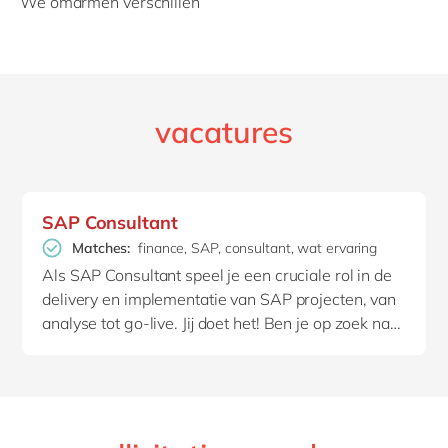
We omarmen verschillen
vacatures
SAP Consultant
Matches:
finance, SAP, consultant, wat ervaring
Als SAP Consultant speel je een cruciale rol in de
delivery en implementatie van SAP projecten, van
analyse tot go-live. Jij doet het! Ben je op zoek naar
een uitdaging waarin jij met een gedreven team
SAP in de markt mag gaan zetten? Dan is deze job
iets voor jou.