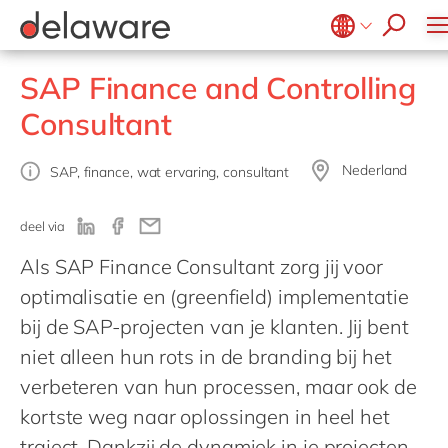
Succesverhalen
Meals & Snacks
SAP Fieldglass
Master Data Management
Microsoft Power BI
OpenText Exstream
SmartLink
Vlees & Vis
SAP IBP
PPWR
Microsoft Power Platform
OpenText Intelligent Capture
Belgium
SyncForce
en
SAP Finance and Controlling
Zuivel
SAP Invoice Management
Smart Connected Workforce
Microsoft Project Operations
d.velop
Brazil
Consultant
SAP S/4HANA
Sustainability
SmartCOMM
China
zh
SAP Service Management
migration-center
France
Nederland
SAP, finance, wat ervaring, consultant
SAP Signavio
Germany
de
SAP Sustainability Solutions
deel via
Hungary
hu
Als SAP Finance Consultant zorg jij voor
India
optimalisatie en (greenfield) implementatie
Luxembourg
bij de SAP-projecten van je klanten. Jij bent
Malaysia
niet alleen hun rots in de branding bij het
Morocco
en
verbeteren van hun processen, maar ook de
kortste weg naar oplossingen in heel het
Netherlands
nl
traject. Dankzij de dynamiek in je projecten,