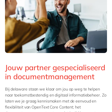
Philippines
en
Singapore
en
Switzerland
en
UK & Ireland
en
USA & Canada
en
Jouw partner gespecialiseerd
in documentmanagement
Bij delaware staan we klaar om jou op weg te helpen
naar toekomstbestendig en digitaal informatiebeheer. Zo
laten we je graag kennismaken met de eenvoud en
flexibiliteit van OpenText Core Content; het