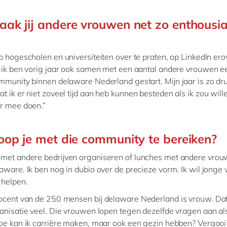
ak jij andere vrouwen net zo enthousia
p hogescholen en universiteiten over te praten, op LinkedIn ero
n ik ben vorig jaar ook samen met een aantal andere vrouwen
mmunity binnen delaware Nederland gestart. Mijn jaar is zo dr
t ik er niet zoveel tijd aan heb kunnen besteden als ik zou will
r mee doen.”
op je met die community te bereiken?
 met andere bedrijven organiseren of lunches met andere vro
aware. Ik ben nog in dubio over de precieze vorm. Ik wil jonge
 helpen.
ocent van de 250 mensen bij delaware Nederland is vrouw. Dat
anisatie veel. Die vrouwen lopen tegen dezelfde vragen aan als
oe kan ik carrière maken, maar ook een gezin hebben? Vergooi 