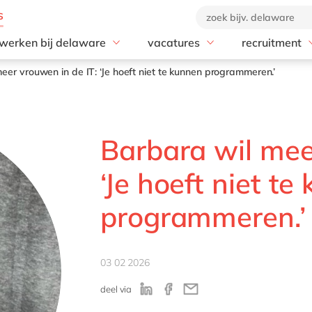
werken bij delaware
vacatures
recruitment
Values
Young Professional
Recruitmentp
eer vrouwen in de IT: ‘Je hoeft niet te kunnen programmeren.’
Cultuur
GROW with delaware
Onboarding
Kantoren
Medior Professional
Diversiteit, Gelijkheid &
Alle vacatures
Barbara wil mee
Inclusie
CSR
‘Je hoeft niet te
programmeren.’
03 02 2026
deel via