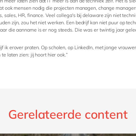
meer laten zien dat IT meer is dan de techniek zelf. Het is sl
hebt ook mensen nodig die projecten managen, change manager
 sales, HR, finance. Veel collega's bij delaware zijn niet techni
uden zijn, zou het niet werken. Een bedrijf kan niet puur op tech
aar die aanname is er nog steeds. Die was er twintig jaar gele
jf ik erover praten. Op scholen, op LinkedIn, met jonge vrouwe
 te laten zien: jij hoort hier ook.”
Gerelateerde content