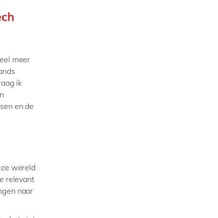
ech
veel meer
mands
raag ik
an
nsen en de
Deze wereld
e relevant
engen naar