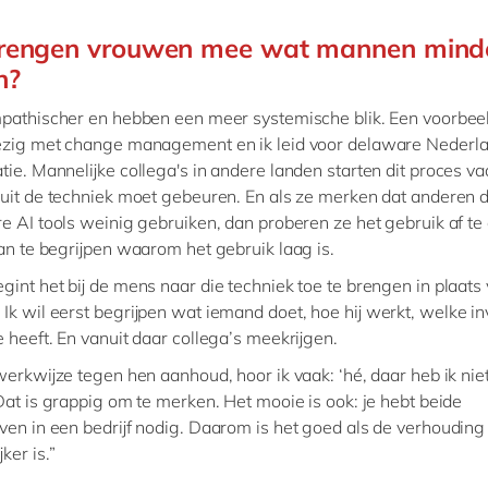
rengen vrouwen mee wat mannen mind
n?
mpathischer en hebben een meer systemische blik. Een voorbeel
ezig met change management en ik leid voor delaware Nederla
tie. Mannelijke collega's in andere landen starten dit proces v
uit de techniek moet gebeuren. En als ze merken dat anderen 
e AI tools weinig gebruiken, dan proberen ze het gebruik af t
van te begrijpen waarom het gebruik laag is.
egint het bij de mens naar die techniek toe te brengen in plaats
Ik wil eerst begrijpen wat iemand doet, hoe hij werkt, welke in
 heeft. En vanuit daar collega’s meekrijgen.
 werkwijze tegen hen aanhoud, hoor ik vaak: ‘hé, daar heb ik nie
Dat is grappig om te merken. Het mooie is ook: je hebt beide
ven in een bedrijf nodig. Daarom is het goed als de verhoudin
ker is.”