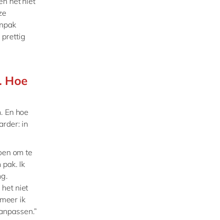
en het niet
ze
anpak
 prettig
d. Hoe
n. En hoe
arder: in
doen om te
 pak. Ik
ng.
het niet
 meer ik
aanpassen.”