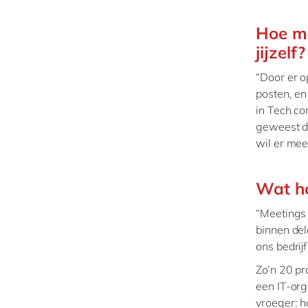
Hoe ma
jijzelf?
“Door er o
posten, e
in Tech co
geweest da
wil er mee
Wat ho
“Meetings
binnen del
ons bedrijf
Zo’n 20 pr
een IT-org
vroeger: h