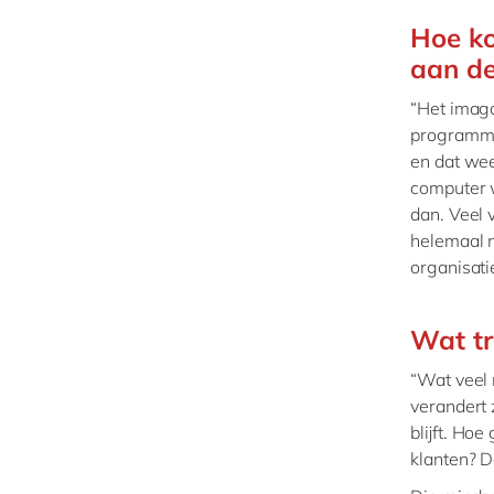
Hoe ko
aan de
“Het imago
programmer
en dat wee
computer wi
dan. Veel 
helemaal n
organisat
Wat tr
“Wat veel 
verandert 
blijft. Ho
klanten? D