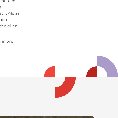
echts een
s,
sch. Als ze
niek
den al, en
n in ons