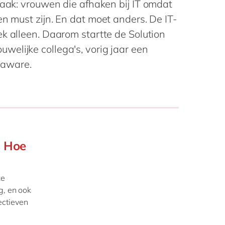
vaak: vrouwen die afhaken bij IT omdat
Philippines
en
en must zijn. En dat moet anders. De IT-
Singapore
en
k alleen. Daarom startte de Solution
Switzerland
en
elijke collega's, vorig jaar een
UK & Ireland
en
laware.
USA & Canada
en
. Hoe
ze
g, en ook
ectieven