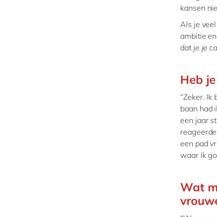
kansen nie
Als je vee
ambitie en
dat je je 
Heb je
“Zeker. Ik
baan had i
een jaar st
reageerde m
een pad vr
waar ik go
Wat mo
vrouwe