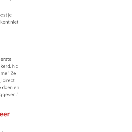
ast je
kent niet
eerste
ekerd. Na
r me.’ Ze
j direct
e doen en
uggeven.”
eer