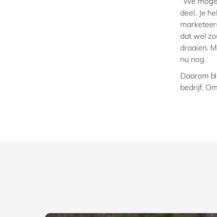
“We mogen 
deel. Je 
marketeers,
dat wel zo
draaien. M
nu nog.
Daarom bli
bedrijf. Om