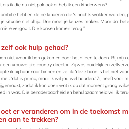
t als ik die nu niet pak ook al heb ik een kinderwens?
l ambitie hebt en kleine kinderen die 's nachts wakker worden, p
 je situatie niet altijd. Dan moet je keuzes maken. Maar dat bete
carrière vergooit. Die kansen komen terug.”
 zelf ook hulp gehad?
 ben niet waar ik ben gekomen door het alleen te doen. Bij mijn 
k een vrouwelijke country director. Zij was duidelijk en zelfverz
apte ik bij haar naar binnen en zei ik: ‘deze baan is het niet voo
et: ‘dat is prima, maar ik wil jou wel houden.’ Zij heeft voor mi
ijgemaakt, zodat ik kon doen wat ik op dat moment graag wild
ed in was. Die benaderbaarheid en behulpzaamheid wil ik ter
et er veranderen om in de toekomst m
n aan te trekken?