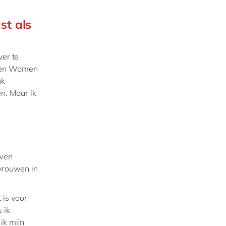
st als
ver te
 een Women
uk
en. Maar ik
uwen
 vrouwen in
 is voor
 ik
ik mijn