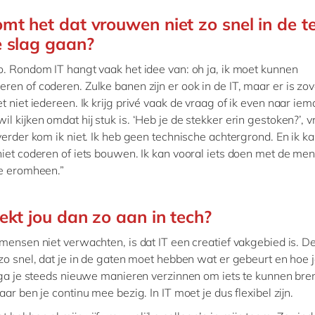
mt het dat vrouwen niet zo snel in de t
 slag gaan?
. Rondom IT hangt vaak het idee van: oh ja, ik moet kunnen
en of coderen. Zulke banen zijn er ook in de IT, maar er is zo
t niet iedereen. Ik krijg privé vaak de vraag of ik even naar ie
l kijken omdat hij stuk is. ‘Heb je de stekker erin gestoken?’, v
verder kom ik niet. Ik heb geen technische achtergrond. En ik k
iet coderen of iets bouwen. Ik kan vooral iets doen met de me
ie eromheen.”
ekt jou dan zo aan in tech?
mensen niet verwachten, is dat IT een creatief vakgebied is. 
zo snel, dat je in de gaten moet hebben wat er gebeurt en hoe j
e ga je steeds nieuwe manieren verzinnen om iets te kunnen br
aar ben je continu mee bezig. In IT moet je dus flexibel zijn.