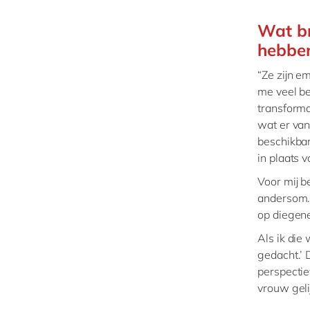
Wat b
hebbe
“Ze zijn e
me veel b
transforma
wat er van
beschikbar
in plaats 
Voor mij b
andersom. 
op diegene
Als ik die
gedacht.’ 
perspectie
vrouw gelij