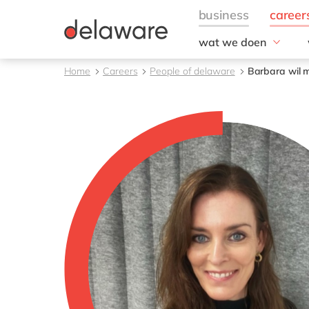
wat we doen
Fields of Expertise
Home
Careers
People of delaware
Barbara wil m
Consultancy
Technologie
Projecten