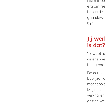
Die mindse
erg om nie
bepaalde s
gaandeweg.
bij.”
Jij we
is dat?
“Ik weet h
de energie
hun gedrag
De eerste 
bewijzen d
mocht ooit
Miljoenen.
verknallen
gezien wer