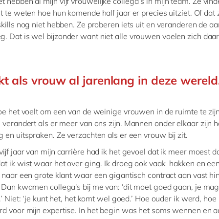
t hebben al mijn vijf vrouwelijke collega’s in mijn team. Ze vind
t te weten hoe hun komende half jaar er precies uitziet. Of dat 
kills nog niet hebben. Ze proberen iets uit en veranderen de a
 Dat is wel bijzonder want niet alle vrouwen voelen zich daar
rkt als vrouw al jarenlang in deze werel
oe het voelt om een van de weinige vrouwen in de ruimte te zij
 verandert als er meer van ons zijn. Mannen onder elkaar zijn h
 en uitspraken. Ze verzachten als er een vrouw bij zit.
vijf jaar van mijn carrière had ik het gevoel dat ik meer moest 
at ik wist waar het over ging. Ik droeg ook vaak hakken en een
 naar een grote klant waar een gigantisch contract aan vast hi
 Dan kwamen collega's bij me van: ‘dit moet goed gaan, je mag 
.’ Niet: ‘je kunt het, het komt wel goed.’ Hoe ouder ik werd, hoe
d voor mijn expertise. In het begin was het soms wennen en 