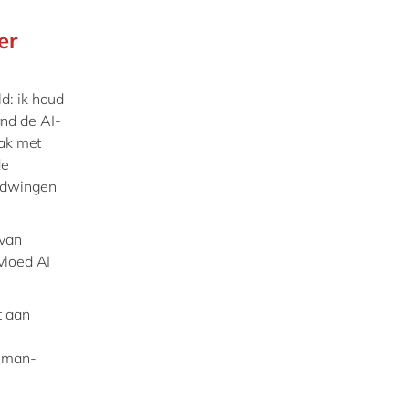
er
d: ik houd
nd de AI-
aak met
de
e dwingen
 van
vloed AI
t aan
g man-