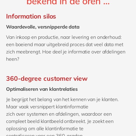
bekend in de oren …
Information silos
Waardevolle, versnipperde data
Van inkoop en productie, naar levering en onderhoud:
een boeiend maar uitgebreid proces dat veel data met
zich meebrengt. Hoe deel je informatie over afdelingen
heen?
360-degree customer view
Optimaliseren van klantrelaties
Je begrijpt
het belang van het kennen van je klanten.
Maar vaak
versnippert
klantinformatie
zich
over
systemen en afdelingen, waardoor
een
compleet beeld
klantbeeld
ontbree
kt
. Je zoekt
een
oplossing
om alle
klantinformatie
te
centraliseren
voor
een
360-graden