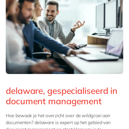
Philippines
en
Singapore
en
Switzerland
en
UK & Ireland
en
USA & Canada
en
delaware, gespecialiseerd in
document management
Hoe bewaak je het overzicht over de wildgroei aan
documenten? delaware is expert op het gebied van