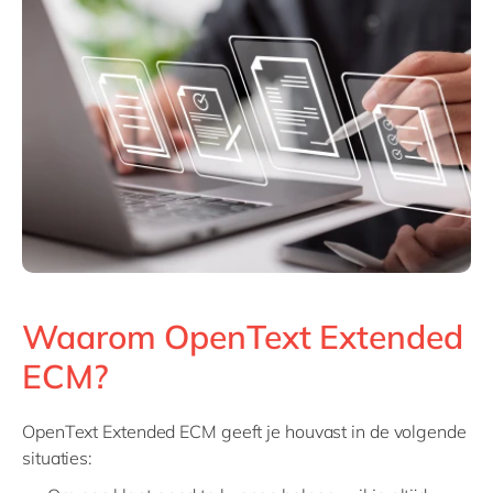
Waarom OpenText Extended
ECM?
OpenText
Extended ECM
geeft je
houvast in
de volgende
situaties
: