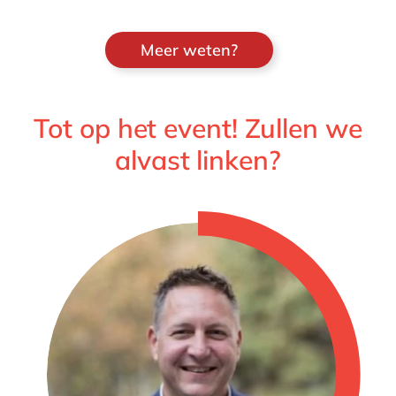
Meer weten?
Tot op het event! Zullen we
alvast linken?