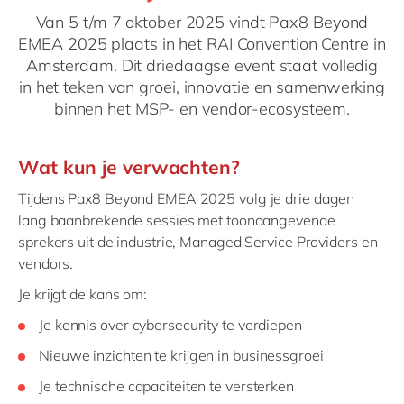
Philippines
en
Van 5 t/m 7 oktober 2025 vindt Pax8 Beyond
Singapore
en
EMEA 2025 plaats in het RAI Convention Centre in
Amsterdam. Dit driedaagse event staat volledig
Switzerland
en
in het teken van groei, innovatie en samenwerking
UK & Ireland
en
binnen het MSP- en vendor-ecosysteem.
USA & Canada
en
Wat kun je verwachten?
Tijdens Pax8 Beyond EMEA 2025 volg je drie dagen
lang baanbrekende sessies met toonaangevende
sprekers uit de industrie, Managed Service Providers en
vendors.
Je krijgt de kans om:
Je kennis over cybersecurity te verdiepen
Nieuwe inzichten te krijgen in businessgroei
Je technische capaciteiten te versterken