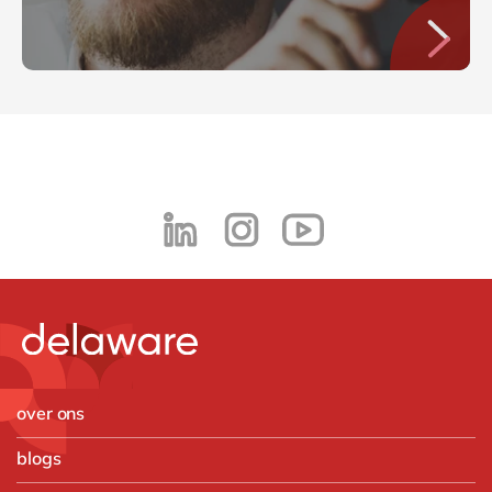
over ons
blogs