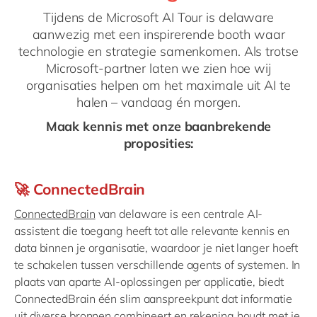
Philippines
en
Tijdens de Microsoft AI Tour is delaware
Singapore
en
aanwezig met een inspirerende booth waar
technologie en strategie samenkomen. Als trotse
Switzerland
en
Microsoft-partner laten we zien hoe wij
UK & Ireland
en
organisaties helpen om het maximale uit AI te
halen – vandaag én morgen.
USA & Canada
en
Maak kennis met onze baanbrekende
proposities:
🚀 ConnectedBrain
ConnectedBrain
van delaware is een centrale AI-
assistent die toegang heeft tot alle relevante kennis en
data binnen je organisatie, waardoor je niet langer hoeft
te schakelen tussen verschillende agents of systemen. In
plaats van aparte AI-oplossingen per applicatie, biedt
ConnectedBrain één slim aanspreekpunt dat informatie
uit diverse bronnen combineert en rekening houdt met je