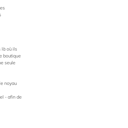
les
s
là où ils
ne boutique
ne seule
 le noyau
l - afin de