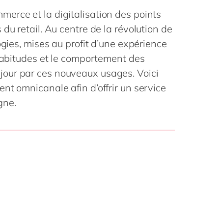
Philippines
en
Transformation connectée
erce et la digitalisation des points
Singapore
en
des Opérations
du retail. Au centre de la révolution de
PPWR compliance
Switzerland
en
ogies, mises au profit d’une expérience
Automatisation robotisée
UK & Ireland
en
 habitudes et le comportement des
des processus
our par ces nouveaux usages. Voici
USA & Canada
en
Développement durable
nt omnicanale afin d’offrir un service
gne.