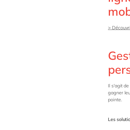
mob
> Découvr
Ges
pers
Il s'agit d
gagner leu
pointe.
Les solut