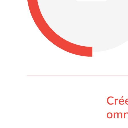
Crée
omn