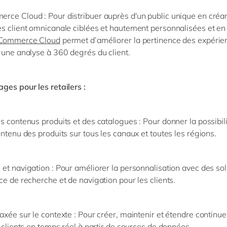
rce Cloud :
Pour distribuer auprès d'un public unique en créa
s client omnicanale ciblées et hautement personnalisées et e
Commerce Cloud
permet d’améliorer la pertinence des expérie
 une analyse à 360 degrés du client.
ges pour les retailers :
s contenus produits et des catalogues
: Pour donner la possibil
ontenu des produits sur tous les canaux et toutes les régions.
et navigation
: Pour améliorer la personnalisation avec des sol
ce de recherche et de navigation pour les clients.
axée sur le contexte
: Pour créer, maintenir et étendre continu
s clients en temps réel à partir de sources de données.