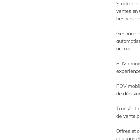
Stocker la
ventes en 
besoins e
Gestion d
automatise
accrue.
PDV omni
expérienc
PDV mobi
de décisio
Transfert 
de vente p
Offres et 
coupons et