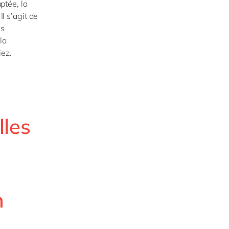
aptée, la
Il s’agit de
es
la
iez.
lles
n