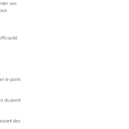
enter ses
 aux
fficacité
er le point
es du point
posant des