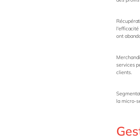
Récupérati
l'efficaci
ont aband
Merchandis
services p
clients.
Segmentat
la micro-
Ges