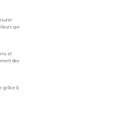
mesurer
iteurs qui
ens et
ement des
e grâce à