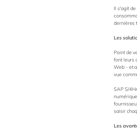
Il s'agit d
consommate
dernières
Les solut
Point de 
font leurs
Web - et a
vue commu
SAP S/4HA
numérique 
fournisseu
saisir cha
Les avanta