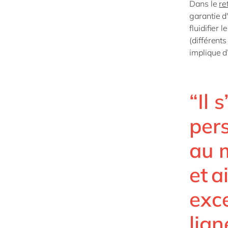
Dans le
re
garantie d'
fluidifier 
(différent
implique d
“Il 
pers
au 
et a
exc
lign