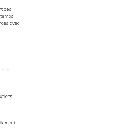
nt des
n temps
nces avec
ité de
utions
ellement