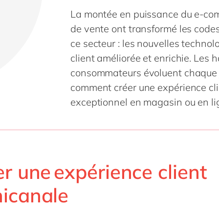
Life Science
SAP CX
La montée en puissance du e-comm
Impression et emballage
SAP S/4HANA
de vente ont transformé les codes 
Private equity
SuccessFactors
ce secteur : les nouvelles technol
Services professionnels
client améliorée et enrichie. Les
Énergie renouvelable
consommateurs évoluent chaque j
Retail
comment créer une expérience clie
Industrie textile
exceptionnel en magasin ou en li
Transport
Énergie et Utilités publiques
Wholesale
r une expérience client
icanale