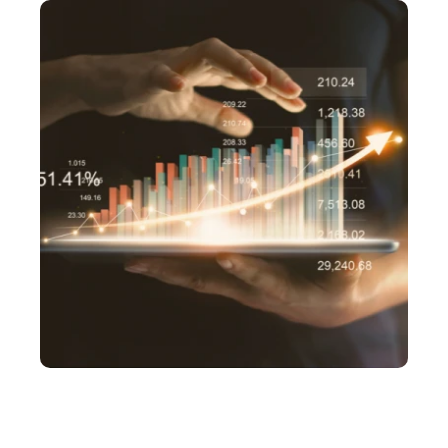
Philippines
en
Singapore
en
Switzerland
en
UK & Ireland
en
USA & Canada
en