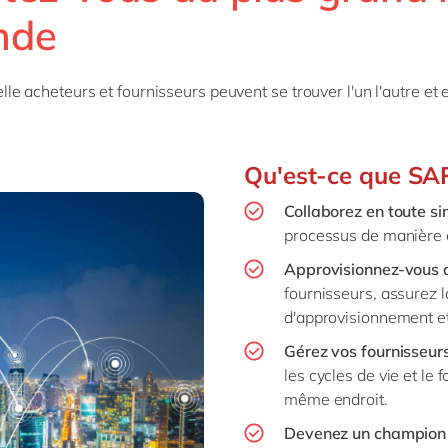
SAP on Azure
nde
IBP
Innovation
RPA
Science de 
MII
Intégration
Transformation 
Services pr
toutes nos solutions
 S/4HANA
Migration
Services pu
e acheteurs et fournisseurs peuvent se trouver l'un l'autre et 
 S/4HANA Cloud
Support & maintenance
Textiles &
.
Signavio
tous nos services
Qu'est-ce que SAP
es nos solutions
Collaborez en toute sim
processus de manière e
Approvisionnez-vous 
fournisseurs, assurez l
d'approvisionnement et
Gérez vos fournisseur
les cycles de vie et le
même endroit.
Devenez un champion