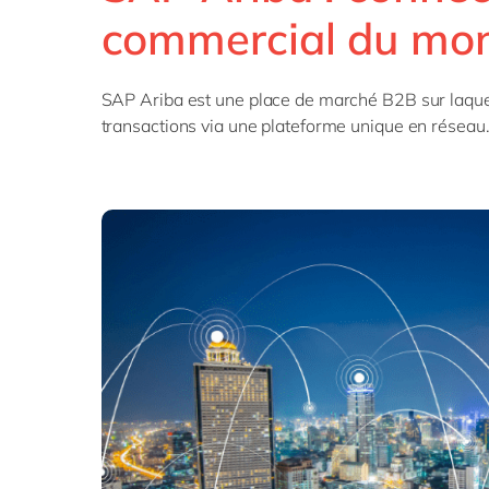
commercial du mo
SAP 
SAP 
SAP
SAP Ariba est une place de marché B2B sur laquell
SAP
transactions via une plateforme unique en réseau
SAP 
tout