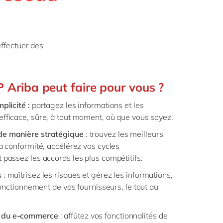
Philippines
en
la vie
Singapore
en
digitale
ofessionnels
Switzerland
en
blics
effectuer des
 mode
UK & Ireland
en
USA & Canada
en
 Ariba peut faire pour vous ?
plicité :
partagez les informations et les
fficace, sûre, à tout moment, où que vous soyez.
de manière stratégique
: trouvez les meilleurs
a conformité, accélérez vos cycles
 passez les accords les plus compétitifs.
s
: maîtrisez les risques et gérez les informations,
 fonctionnement de vos fournisseurs, le tout au
 du e-commerce
: affûtez vos fonctionnalités de