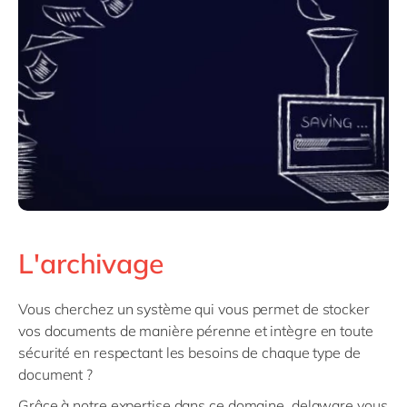
Philippines
en
Singapore
en
Switzerland
en
UK & Ireland
en
USA & Canada
en
L'archivage
Vous cherchez un système qui vous permet de stocker
vos documents de manière pérenne et intègre en toute
sécurité en respectant les besoins de chaque type de
document ?
Grâce à notre expertise dans ce domaine, delaware vous