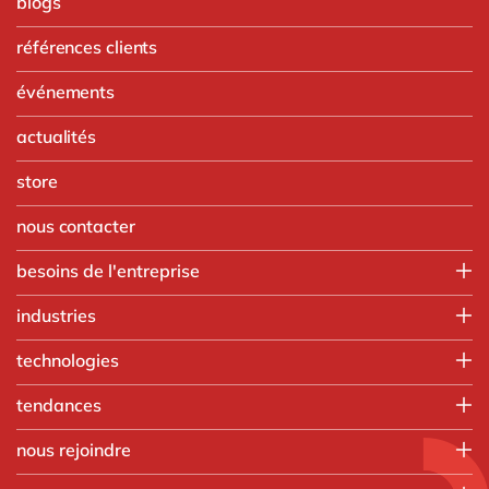
blogs
références clients
événements
actualités
store
nous contacter
besoins de l'entreprise
Finance
industries
IT
Agroalimentaire
technologies
Opérations
Automobile
Ressources humaines
Intégration SAP
tendances
Chimie
Ventes & marketing
SAP RISE
Commerce de gros
Nos formations
tous nos services
nous rejoindre
Aprimo
Fabrication discrète
Applications intelligentes
Digizuite
Que faisons-nous