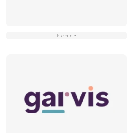
FixForm