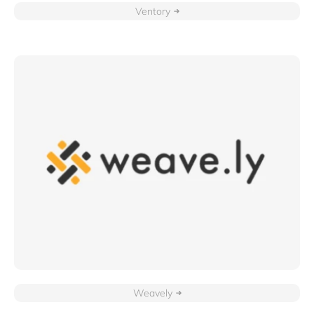
Ventory
Weavely