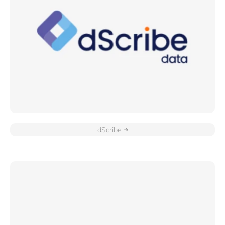
dScribe