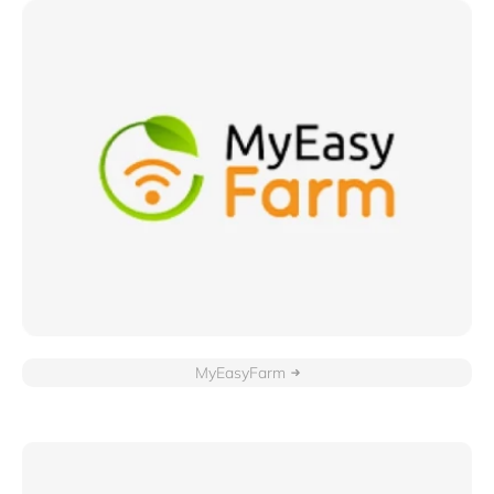
MyEasyFarm