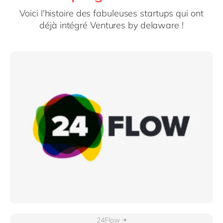
Philippines
en
Voici l'histoire des fabuleuses startups qui ont
Singapore
en
déjà intégré Ventures by delaware !
Switzerland
en
UK & Ireland
en
USA & Canada
en
24Flow