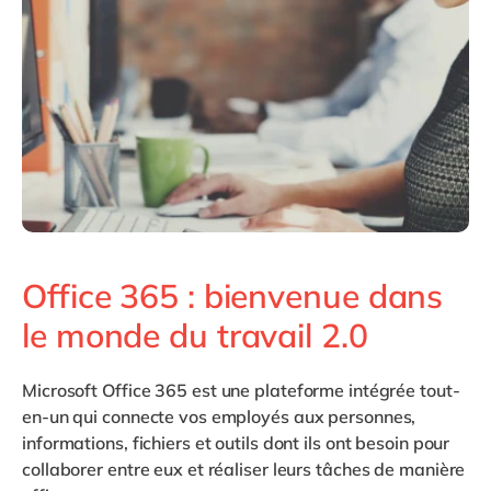
Philippines
en
Singapore
en
Switzerland
en
UK & Ireland
en
USA & Canada
en
Office 365 : bienvenue dans
le monde du travail 2.0
Microsoft Office 365
est une plateforme intégrée tout-
en-un qui connecte vos employés aux personnes,
informations, fichiers et outils dont ils ont besoin pour
collaborer entre eux et réaliser leurs tâches de manière