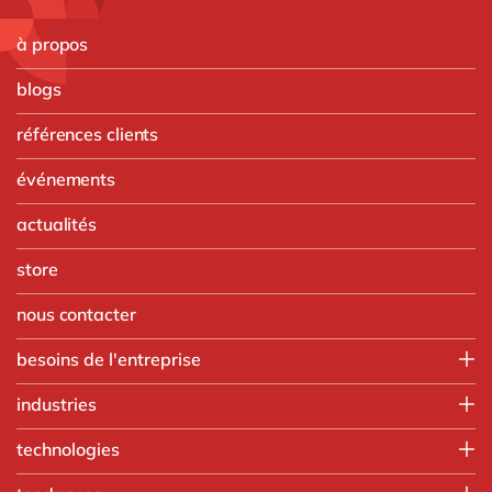
à propos
blogs
références clients
événements
actualités
store
nous contacter
besoins de l'entreprise
Finance
industries
IT
Agroalimentaire
technologies
Opérations
Automobile
Ressources humaines
Intégration SAP