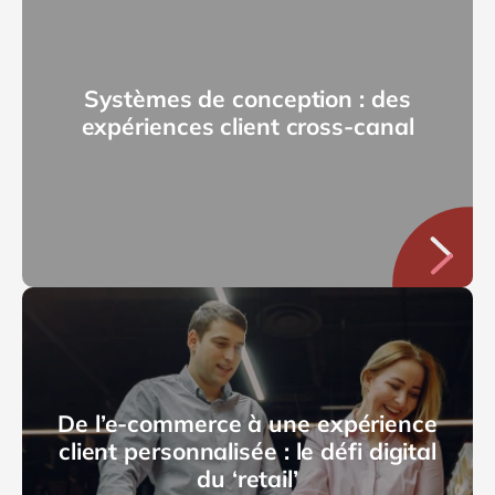
Systèmes de conception : des
expériences client cross-canal
De l’e-commerce à une expérience
client personnalisée : le défi digital
du ‘retail’