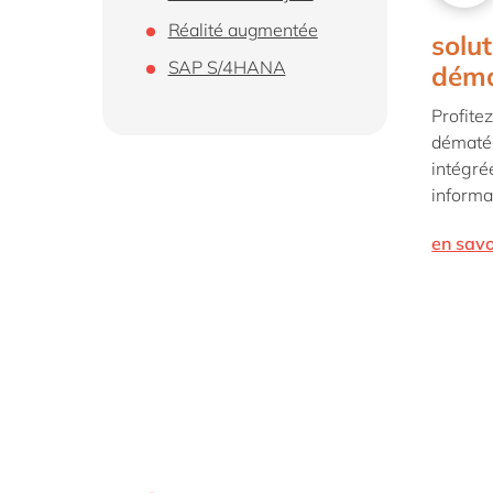
Réalité augmentée
solu
SAP S/4HANA
déma
Profitez
dématéri
intégré
informa
en savo