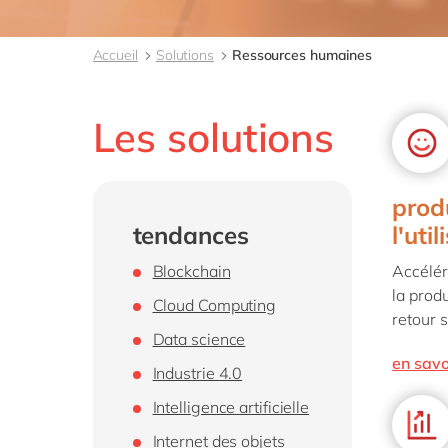
SAP 
SAP 
Accueil
Solutions
Ressources humaines
SAP
SAP
Les solutions
SAP 
tout
prod
tendances
l'uti
Blockchain
Accélér
la produ
Cloud Computing
retour 
Data science
en savo
Industrie 4.0
Intelligence artificielle
Internet des objets