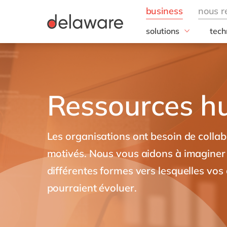
solutions
tech
besoins de l'entrepris
SAP
Finance
RISE
IT
SAP
Ressources h
Opérations
SAP
Ressources humaines
SAP 
Ventes & marketing
SAC 
Les organisations ont besoin de collabo
SAP 
toutes nos solutions
SAP
motivés. Nous vous aidons à imaginer e
SAP 
différentes formes vers lesquelles vos
SAP
pourraient évoluer.
SAP
SAP
SAP 