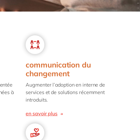
Philippines
en
la vie
Singapore
en
digitale
ofessionnels
Switzerland
en
blics
 mode
UK & Ireland
en
USA & Canada
en
communication du
changement
ientée
Augmenter l’adoption en interne de
nées à
services et de solutions récemment
introduits.
en savoir plus