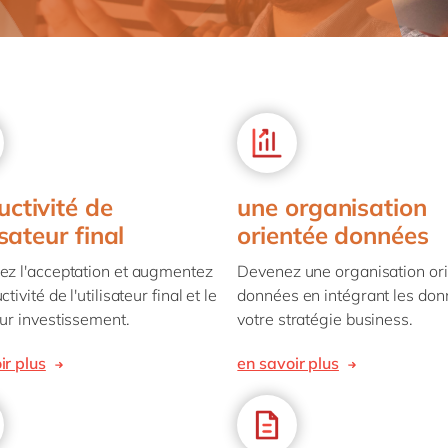
SAP on Azure
IBP
Innovation
RPA
Science de 
MII
Intégration
Transformation 
Services pr
toutes nos solutions
 S/4HANA
Migration
Services pu
 S/4HANA Cloud
Support & maintenance
Textiles &
Signavio
tous nos services
es nos solutions
uctivité de
une organisation
lisateur final
orientée données
ez l'acceptation et augmentez
Devenez une organisation or
ctivité de l'utilisateur final et le
données en intégrant les don
sur investissement.
votre stratégie business.
ir plus
en savoir plus