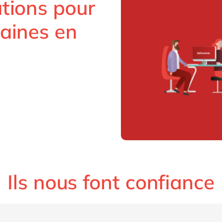
tions pour
aines en
Ils nous font confiance