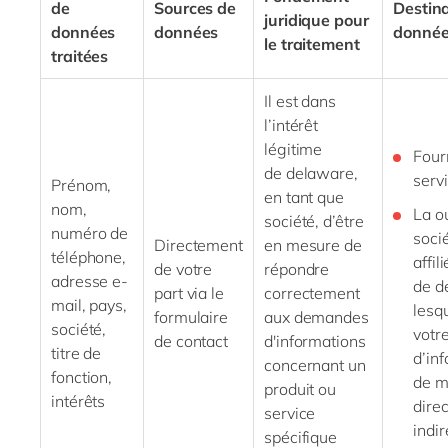
de
Sources de
Destina
juridique pour
données
données
donné
le traitement
traitées
Il est dans
l’intérêt
légitime
Four
de
delaware
,
servi
Prénom,
en tant que
nom,
La o
société, d’être
numéro de
soci
Directement
en mesure de
téléphone,
affil
de votre
répondre
adresse
e-
de
d
part via le
correctement
mail
, pays,
lesq
formulaire
aux demandes
société,
votr
de contact
d'informations
titre de
d’in
concernant un
fonction,
de m
produit ou
intérêts
dire
service
indir
spécifique