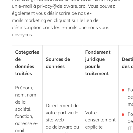
un e-mail à
privacy@delaware.pro
. Vous pouvez
également vous désinscrire de nos
e-
mails
marketing en cliquant sur le lien de
désinscription dans les e-mails que nous vous
envoyons.
Catégories
Fondement
de
Sources de
juridique
Dest
données
données
pour le
des 
traitées
traitement
Prénom,
Fo
nom, nom
de
de la
ma
Directement de
société,
votre part via le
Votre
Fo
fonction,
site web
consentement
de
adresse
e-
de
delaware
ou
explicite
IT
mail
,