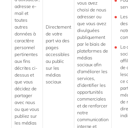
Fou
vous avez
adresse
e-
ser
choisi de nous
mail
et
adresser ou
Les
toutes
que vous avez
des
autres
Directement
divulguées
not
données à
de votre
publiquement
com
caractère
part via des
par le biais de
La 
personnel
pages
plateformes de
soc
pertinentes
accessibles
médias
affi
aux fins
au public
sociaux afin
de
décrites ci-
sur les
d'améliorer les
les
dessus et
médias
services,
ce 
que vous
sociaux
d'identifier les
par
décidez de
opportunités
méd
partager
commerciales
de 
avec nous
et de renforcer
dir
ou que vous
notre
ind
publiez sur
communication
les médias
interne et