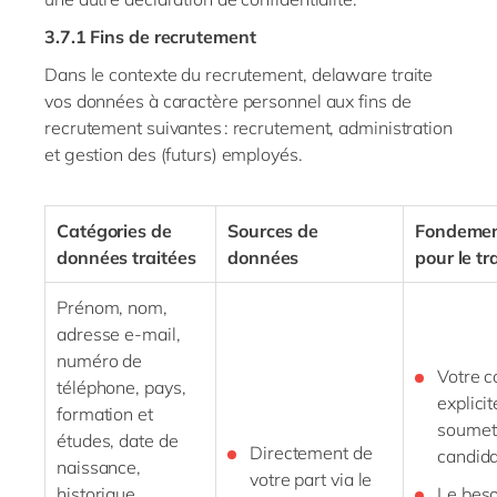
3.7.1 Fins de recrutement
Dans le contexte du recrutement,
delaware
traite
vos données à caractère personnel aux fins de
recrutement suivantes : recrutement, administration
et gestion des (futurs) employés.
Catégories de
Sources de
Fondement
données traitées
données
pour le t
Prénom, nom,
adresse e-mail,
numéro de
Votre 
téléphone, pays,
explici
formation et
soumett
études, date de
Directement de
candida
naissance,
votre part via le
historique
Le beso