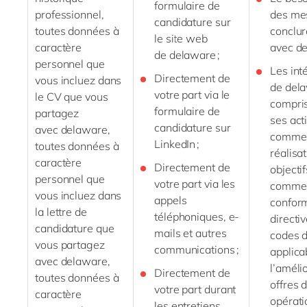
formulaire de
professionnel,
des me
candidature sur
toutes données à
conclur
le site web
caractère
avec
d
de
delaware
;
personnel que
Les int
Directement de
vous incluez dans
de
del
votre part via le
le CV que vous
compris
formulaire de
partagez
ses acti
candidature sur
avec
delaware
,
commerc
LinkedIn ;
toutes données à
réalisa
caractère
Directement de
objectif
personnel que
votre part via les
commer
vous incluez dans
appels
conform
la lettre de
téléphoniques,
e-
directi
candidature que
mails
et autres
codes d
vous partagez
communications ;
applica
avec
delaware
,
l’améli
Directement de
toutes données à
offres 
votre part durant
caractère
opérati
les entretiens