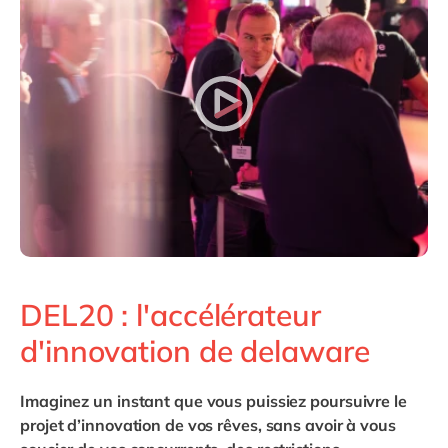
Philippines
en
Singapore
en
Switzerland
en
UK & Ireland
en
USA & Canada
en
DEL20 : l'accélérateur
d'innovation de delaware
Imaginez un instant que vous puissiez poursuivre le
projet d’innovation de vos rêves, sans avoir à vous