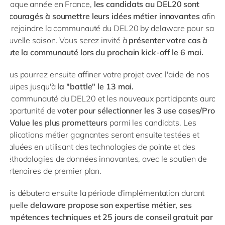
Chaque année en France,
les candidats au DEL20 sont
encouragés à soumettre leurs idées métier innovantes
afin
de rejoindre la communauté du DEL20 by delaware pour sa
nouvelle saison.
Vous serez invité à
présenter votre cas à
toute la communauté lors du prochain kick-off le 6 mai.
Vous pourrez ensuite affiner votre projet avec l'aide de nos
équipes jusqu'à
la "battle" le 13 mai.
La communauté du DEL20 et les nouveaux participants auront
l'opportunité de
voter pour sélectionner les 3 use cases/Proof
of Value les plus prometteurs
parmi les candidats. Les
applications métier gagnantes seront ensuite testées et
évaluées en utilisant des technologies de pointe et des
méthodologies de données innovantes, avec le soutien de
partenaires de premier plan.
Puis débutera ensuite la période d'implémentation durant
laquelle
delaware propose son expertise métier, ses
compétences techniques et 25 jours de conseil gratuit par