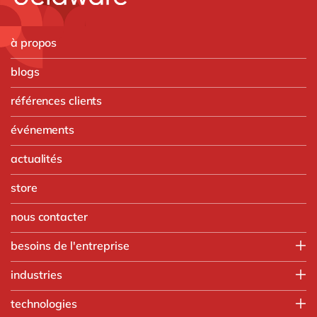
à propos
blogs
références clients
événements
actualités
store
nous contacter
besoins de l'entreprise
Finance
industries
IT
Agroalimentaire
technologies
Opérations
Automobile