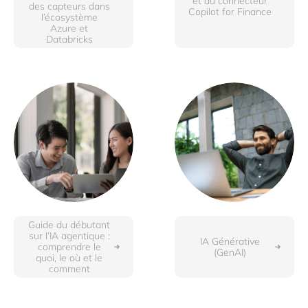
et du connecteur
des capteurs dans
Copilot for Finance
l’écosystème
Azure et
Databricks
Guide du débutant
sur l’IA agentique :
IA Générative
comprendre le
(GenAI)
quoi, le où et le
comment