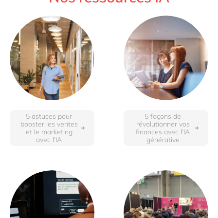
5 astuces pour
5 façons de
booster les ventes
révolutionner vos
et le marketing
finances avec l'IA
avec l'IA
générative