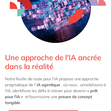
Philippines
en
Singapore
en
Switzerland
en
UK & Ireland
en
USA & Canada
en
Une approche de l'IA ancrée
dans la réalité
Notre feuille de route pour l'IA propose une approche
pragmatique de l'
IA agentique
, où nous : sensibilisons à
l'IA, identifions les défis à relever pour devenir
« prêt
pour l'IA »
et fournissons une
preuve de concept
tangible.