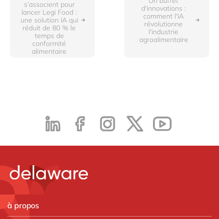
Un buffet
s’associent pour
d'innovations :
lancer Legi Food :
comment l'IA
une solution IA qui
révolutionne
réduit de 80 % le
l'industrie
temps de
agroalimentaire
conformité
alimentaire
à propos