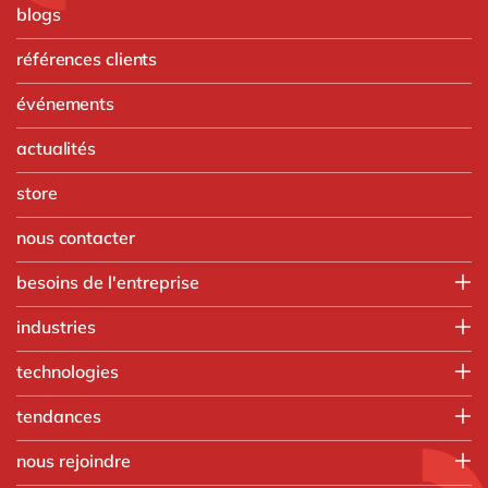
blogs
références clients
événements
actualités
store
nous contacter
besoins de l'entreprise
Finance
industries
IT
Agroalimentaire
technologies
Opérations
Automobile
Ressources humaines
Intégration SAP
tendances
Chimie
Ventes & marketing
SAP RISE
Commerce de gros
Nos formations
tous nos services
nous rejoindre
Aprimo
Fabrication discrète
Applications intelligentes