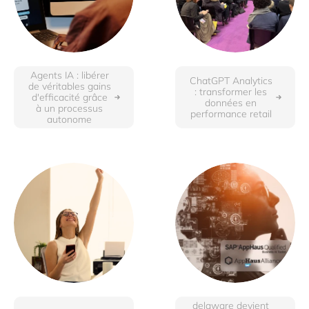
Agents IA : libérer
ChatGPT Analytics
de véritables gains
: transformer les
d'efficacité grâce
données en
à un processus
performance retail
autonome
delaware devient