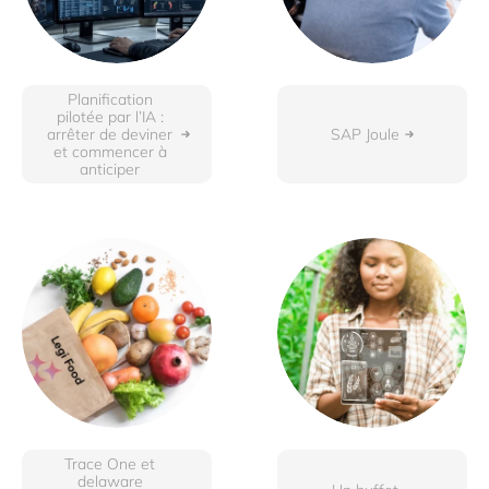
Planification
pilotée par l’IA :
arrêter de deviner
SAP Joule
et commencer à
anticiper
Trace One et
delaware