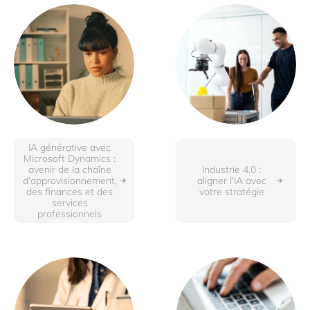
IA générative avec
Microsoft Dynamics :
avenir de la chaîne
Industrie 4.0 :
d’approvisionnement,
aligner l'IA avec
des finances et des
votre stratégie
services
professionnels