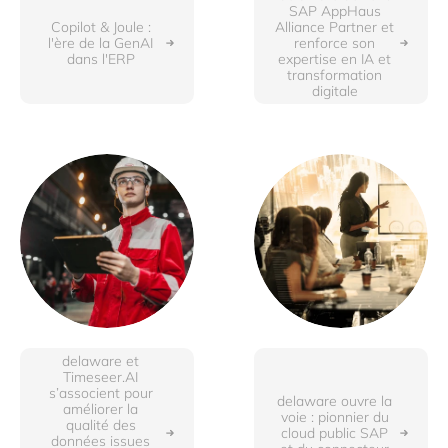
SAP AppHaus
Copilot & Joule :
Alliance Partner et
l'ère de la GenAI
renforce son
dans l'ERP
expertise en IA et
transformation
digitale
delaware et
Timeseer.AI
s’associent pour
delaware ouvre la
améliorer la
voie : pionnier du
qualité des
cloud public SAP
données issues