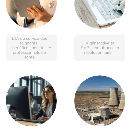
L'IA au service des
soignants :
L'IA générative et
bénéfices pour les
SAP : une alliance
professionnels de
révolutionnaire
santé