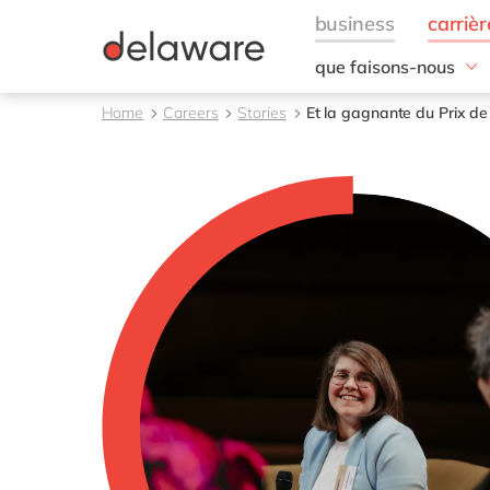
que faisons-nous
Nos domaines d'exper
Home
Careers
Stories
Et la gagnante du Prix de 
Consultance
Technologie
Projets