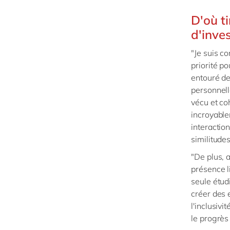
D'où t
d'inves
"Je suis c
priorité p
entouré de
personnell
vécu et co
incroyable
interactio
similitudes
"De plus, 
présence l
seule étud
créer des 
l'inclusivi
le progrès