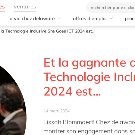
la vie chez delaware
offres d'emploi
proc
ce que nous offrons
#peopleofdelaware
tise
Toutes les offres
la Technologie Inclusive She Goes ICT 2024 est...
Nos avantages
Jobs junior
Notre culture
Onboarding
Stages
RSE
Apprentissage &
Freelance community
Diversité & Inclusion
Et la gagnante d
développement
Evènements internes
Technologie Inc
Nos bureaux
2024 est...
14 mars 2024
Lissah Blommaert! Chez delaware
montrer son engagement dans son