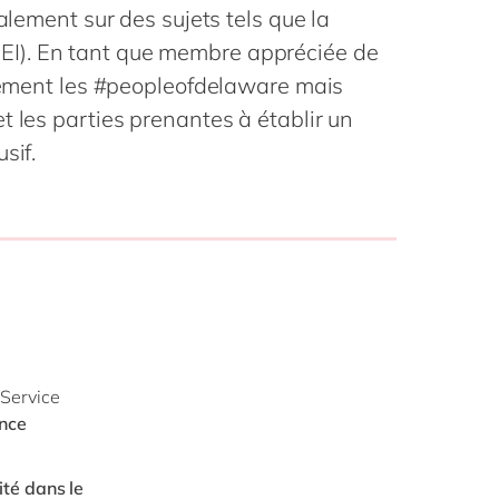
Philippines
en
galement sur des sujets tels que la
Singapore
en
é (DEI). En tant que membre appréciée de
ulement les #peopleofdelaware mais
Switzerland
en
t les parties prenantes à établir un
UK & Ireland
en
sif.
USA & Canada
en
 Service
ance
ité dans le