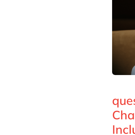
que
Cha
Inc