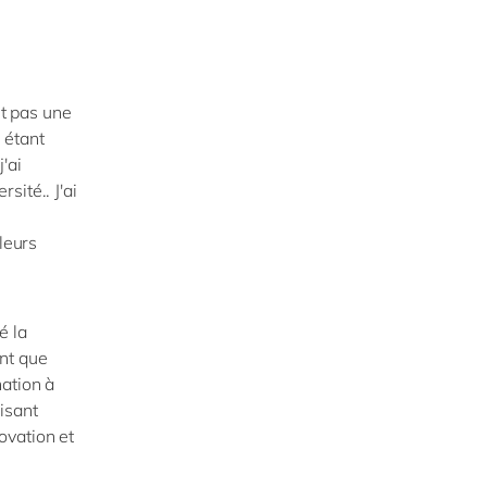
st pas une
 étant
'ai
sité.. J'ai
é
leurs
é la
nt que
nation à
isant
novation et