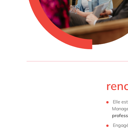
renc
Elle es
Manage
profess
Engag