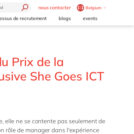
nous contacter
Belgium
Belgium
en
fr
essus de recrutement
blogs
events
Brazil
pt
China
zh
en
France
fr
u Prix de la
Germany
de
en
Hungary
hu
en
lusive She Goes ICT
India
en
Luxembourg
en
Malaysia
en
Morocco
en
fr
, elle ne se contente pas seulement de
Netherlands
nl
en
 rôle de manager dans l'expérience