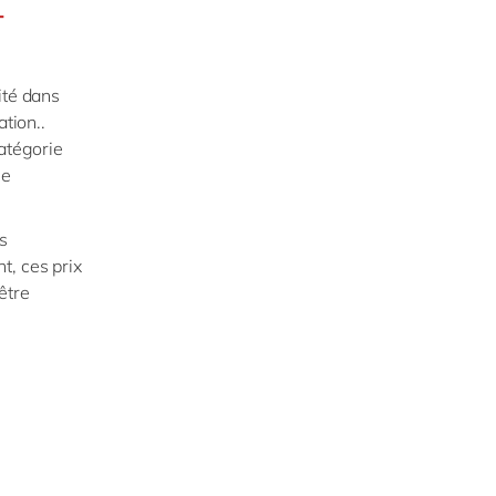
T
ité dans
tion..
catégorie
le
s
t, ces prix
être