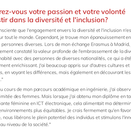
irez-vous votre passion et votre volonté
tir dans la diversité et l'inclusion?
onsciente que l'engagement envers la diversité et l'inclusion n'e
our tout le monde. Cependant, je trouve mon épanouissement en
 personnes diverses. Lors de mon échange Erasmus à Madrid, j
ement constaté la valeur profonde de l'embrassement de la diver
habité avec des personnes de diverses nationalités, ce qui a ét
ment enrichissant. J'ai beaucoup appris sur d'autres cultures et 
ns, en voyant les différences, mais également en découvrant les
."
au cours de mon parcours académique en ingénierie, j'ai observ
imitée des femmes. Mais lorsque j'ai obtenu mon diplôme en ta
iante féminine en ICT électronique, cela alimentait ma détermi
environnements plus équitables. Je crois fermement qu'en favor
té, nous libérons le plein potentiel des individus et stimulons l'in
 au niveau de la société."