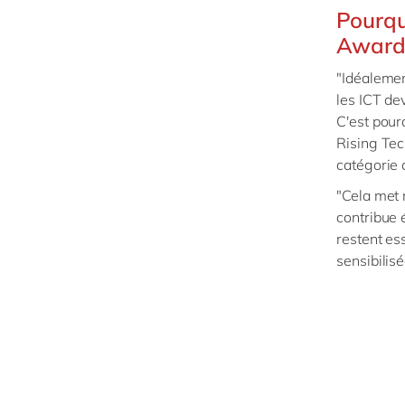
Pourqu
Award
"Idéalemen
les ICT de
C'est pour
Rising Tech
catégorie 
"Cela met 
contribue 
restent es
sensibilis