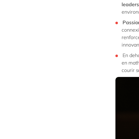
leaders
environ
Passio
connexio
renforc
innovan
En deho
en math
courir 