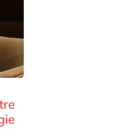
tre
gie