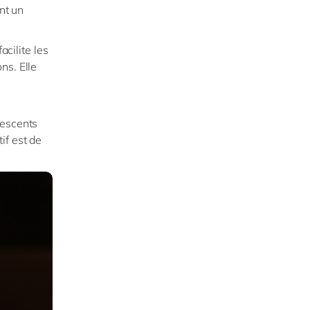
ant un
cilite les
ns. Elle
lescents
if est de