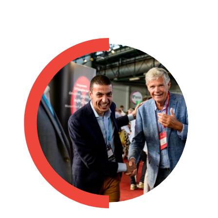
Philippines
en
Singapore
en
Switzerland
en
UK & Ireland
en
USA & Canada
en