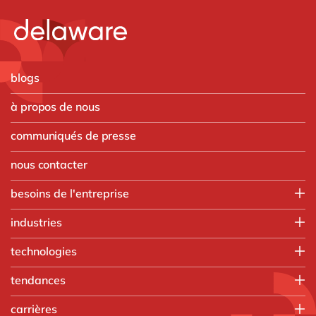
blogs
à propos de nous
communiqués de presse
nous contacter
besoins de l'entreprise
Employee experience
industries
IT
Aerospace & defense
technologies
Operations
Automobile
Finance
HubSpot
tendances
Chimique
Customer experience
Microsoft
Discrete Manufacturing
AI
Vente, marketing & service
carrières
Microsoft Azure