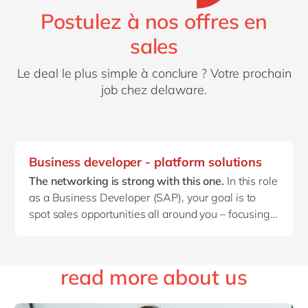
Postulez à nos offres en
sales
Le deal le plus simple à conclure ? Votre prochain
job chez delaware.
Business developer - platform solutions
The networking is strong with this one.
In this role
as a Business Developer (SAP), your goal is to
spot sales opportunities all around you – focusing
on SAP Business Technology Platform.
Are you ready to hunt down new leads and drive
business growth along the way? Then you’ll fit
read more about us
right in with the #peopleofdelaware.