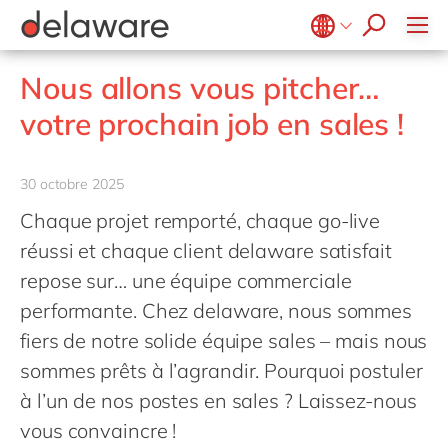
success stories
Agroalimentaire
Microsoft Business Central
E-invoicing with Peppol
apply now
Services d'intérêt public et social
Opentext
ERP
Belgium
en
fr
Nous allons vous pitcher…
Secteur de la santé
SalesForce
EUDR
Brazil
pt
votre prochain job en sales !
Life Science
SAP
Réalité étendue (XR)
China
zh
en
Impression et emballage
SAP CX
Industrie 4.0
France
fr
30 octobre 2025
Private equity
SAP S/4HANA
RAD low-code
Germany
de
en
Chaque projet remporté, chaque go-live
Services professionnels
SuccessFactors
Transformation connectée des Opérations
Hungary
hu
en
réussi et chaque client delaware satisfait
Énergie renouvelable
PPWR compliance
India
en
repose sur… une équipe commerciale
Retail
Automatisation robotisée des processus
performante. Chez delaware, nous sommes
Luxembourg
en
Industrie textile
Développement durable
fiers de notre solide équipe sales – mais nous
Malaysia
en
Transport
sommes prêts à l’agrandir. Pourquoi postuler
Morocco
en
fr
Énergie et Utilités publiques
à l’un de nos postes en sales ? Laissez-nous
Netherlands
nl
en
Wholesale
vous convaincre !