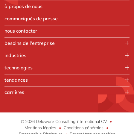
à propos de nous
communiqués de presse
nous contacter
besoins de l'entreprise
Employee experience
industries
IT
Aerospace & defense
technologies
Operations
Automobile
Finance
HubSpot
tendances
Chimique
Customer experience
Microsoft
Discrete Manufacturing
AI
Vente, marketing & service
carrières
Microsoft Azure
Ingénierie
Boost your SME
Resources Humaines
Microsoft Dynamics 365
Que faisons-nous
Agroalimentaire
Change Management
Opentext
Travailler chez delaware
Secteur de la santé
Cybersecurity
SalesForce
Emplois vacants
Life Science
Data & Analytics
© 2026 Delaware Consulting International CV
•
SAP
Blogs
Impression et emballage
Mentions légales
•
Conditions générales
•
Digital Workplace
SAP CX
Responsible Disclosure
•
Paramètres des cookies