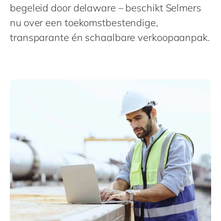
Philippines
en
begeleid door delaware – beschikt Selmers
Singapore
nu over een toekomstbestendige,
en
transparante én schaalbare verkoopaanpak.
Switzerland
en
UK & Ireland
en
USA & Canada
en