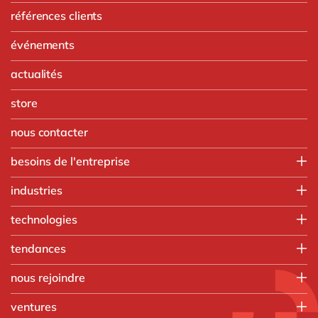
références clients
événements
actualités
store
nous contacter
besoins de l'entreprise
Finance
industries
IT
Agroalimentaire
technologies
Opérations
Automobile
Ressources humaines
Intégration SAP
tendances
Chimie
Ventes & marketing
SAP RISE
Commerce de gros
Nos formations
tous nos services
nous rejoindre
Aprimo
Fabrication discrète
Applications intelligentes
Digizuite
Que faisons-nous
Ingénierie
ventures
Beacons
HubSpot
Processus de recrutement