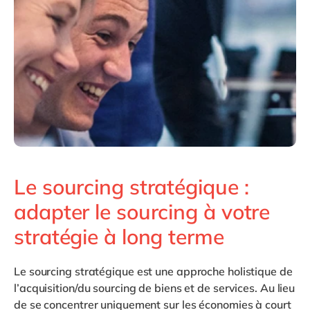
Philippines
en
Singapore
en
Switzerland
en
UK & Ireland
en
USA & Canada
en
Le sourcing stratégique :
adapter le sourcing à votre
stratégie à long terme
Le sourcing
stratégique
est une approche holistique de
l’acquisition/du sourcing de biens et de services. Au lieu
de se concentrer uniquement sur les économies à court