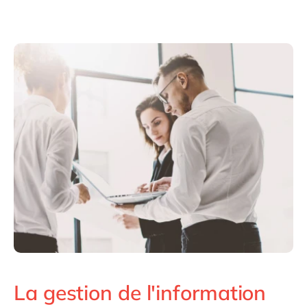
Philippines
en
Singapore
en
Switzerland
en
UK & Ireland
en
USA & Canada
en
La gestion de l'information