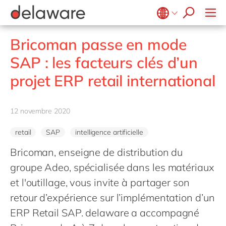
blogs
Onboarding
apply now
Notre culture
Jobs junior
Agroalimentaire
Projets
Microsoft Business Central
E-invoicing with Peppol
events
Apprentissage & développement
RSE
Services d'intérêt public et social
Stages
Opentext
ERP
Belgium
en
fr
Bricoman passe en mode
Diversité & Inclusion
Secteur de la santé
SalesForce
Freelance community
EUDR
Brazil
pt
SAP : les facteurs clés d’un
Evènements internes
Life Science
SAP
Réalité étendue (XR)
China
zh
en
Nos bureaux
projet ERP retail international
Impression et emballage
SAP CX
Industrie 4.0
France
fr
Private equity
SAP S/4HANA
RAD low-code
Germany
de
en
Services professionnels
12 novembre 2020
SuccessFactors
Transformation connectée des Opérations
Hungary
hu
en
Énergie renouvelable
PPWR compliance
retail
SAP
intelligence artificielle
India
en
Retail
Automatisation robotisée des processus
Bricoman, enseigne de distribution du
Luxembourg
en
Industrie textile
Développement durable
groupe Adeo, spécialisée dans les matériaux
Malaysia
en
Transport
et l'outillage, vous invite à partager son
Morocco
en
fr
retour d’expérience sur l’implémentation d’un
Énergie et Utilités publiques
Netherlands
ERP Retail SAP. delaware a accompagné
nl
en
Wholesale