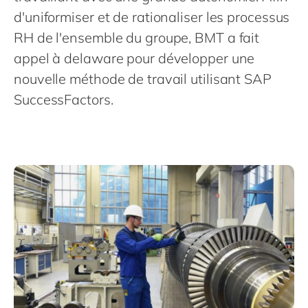
Philippines
en
d'uniformiser et de rationaliser les processus
Singapore
en
RH de l'ensemble du groupe, BMT a fait
Switzerland
en
appel à delaware pour développer une
nouvelle méthode de travail utilisant SAP
UK & Ireland
en
SuccessFactors.
USA & Canada
en