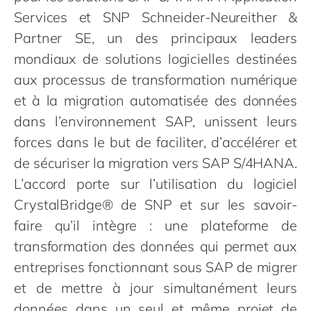
Philippines
en
Services et SNP Schneider-Neureither &
Singapore
en
Partner SE, un des principaux leaders
Switzerland
en
mondiaux de solutions logicielles destinées
aux processus de transformation numérique
UK & Ireland
en
et à la migration automatisée des données
USA & Canada
en
dans l’environnement SAP, unissent leurs
forces dans le but de faciliter, d’accélérer et
de sécuriser la migration vers SAP S/4HANA.
L’accord porte sur l’utilisation du logiciel
CrystalBridge® de SNP et sur les savoir-
faire qu’il intègre : une plateforme de
transformation des données qui permet aux
entreprises fonctionnant sous SAP de migrer
et de mettre à jour simultanément leurs
données dans un seul et même projet de