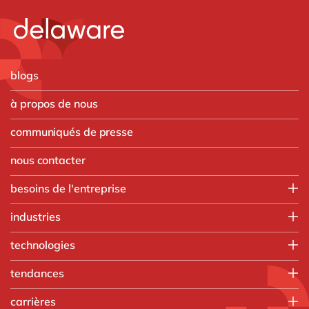
blogs
à propos de nous
communiqués de presse
nous contacter
besoins de l'entreprise
Employee experience
industries
IT
Aerospace & defense
technologies
Operations
Automobile
Finance
HubSpot
tendances
Chimique
Customer experience
Microsoft
Discrete Manufacturing
AI
Vente, marketing & service
carrières
Microsoft Azure