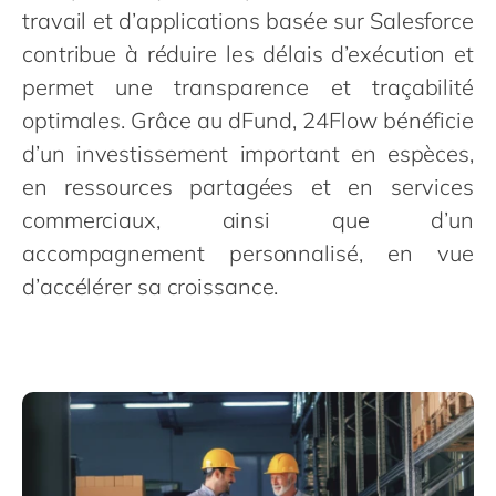
Philippines
en
travail et d’applications basée sur Salesforce
Singapore
en
contribue à réduire les délais d’exécution et
permet une transparence et traçabilité
Switzerland
en
optimales. Grâce au dFund, 24Flow bénéficie
UK & Ireland
en
d’un investissement important en espèces,
USA & Canada
en
en ressources partagées et en services
commerciaux, ainsi que d’un
accompagnement personnalisé, en vue
d’accélérer sa croissance.