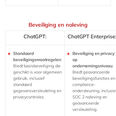
Beveiliging en naleving
ChatGPT:
ChatGPT Enterprise
Standaard
Beveiliging en privacy
beveiligingsmaatregelen
:
op
Biedt basisbeveiliging die
ondernemingsniveau
:
geschikt is voor algemeen
Biedt geavanceerde
gebruik, inclusief
beveiligingsfuncties en
standaard
compliance-
gegevensversleuteling en
ondersteuning, inclusie
privacycontroles.
SOC 2 naleving en
geavanceerde
versleuteling.