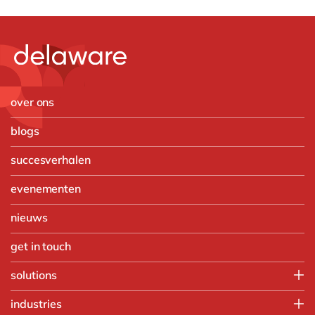
over ons
blogs
succesverhalen
evenementen
nieuws
get in touch
solutions
Customer Experience
industries
Data & Analtyics