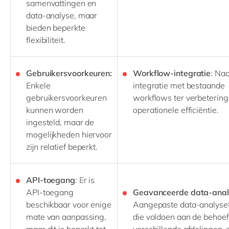
samenvattingen en
data-analyse, maar
bieden beperkte
flexibiliteit.
Gebruikersvoorkeuren:
Workflow-integratie
: Na
Enkele
integratie met bestaande
gebruikersvoorkeuren
workflows ter verbetering
kunnen worden
operationele efficiëntie.
ingesteld, maar de
mogelijkheden hiervoor
zijn relatief beperkt.
API-toegang
: Er is
API-toegang
Geavanceerde data-anal
beschikbaar voor enige
Aangepaste data-analysef
mate van aanpassing,
die voldoen aan de behoef
maar dit is beperkt tot
verschillende afdelingen, 