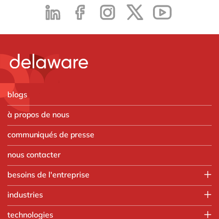
blogs
à propos de nous
communiqués de presse
nous contacter
besoins de l'entreprise
Employee experience
industries
IT
Aerospace & defense
technologies
Operations