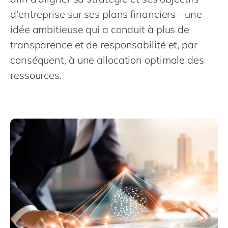
Philippines
en
d'entreprise sur ses plans financiers - une
Singapore
en
idée ambitieuse qui a conduit à plus de
Switzerland
en
transparence et de responsabilité et, par
UK & Ireland
conséquent, à une allocation optimale des
en
ressources.
USA & Canada
en