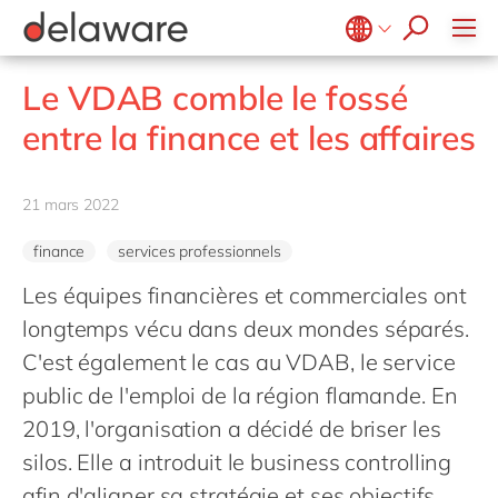
blogs
Onboarding
apply now
Notre culture
Jobs junior
Agroalimentaire
Projets
Microsoft Business Central
E-invoicing with Peppol
events
Apprentissage & développement
RSE
Services d'intérêt public et social
Stages
Opentext
ERP
Belgium
en
fr
Le VDAB comble le fossé
Diversité & Inclusion
Secteur de la santé
SalesForce
Freelance community
EUDR
Brazil
pt
entre la finance et les affaires
Evènements internes
Life Science
SAP
Réalité étendue (XR)
China
zh
en
Nos bureaux
Impression et emballage
SAP CX
Industrie 4.0
France
fr
21 mars 2022
Private equity
SAP S/4HANA
RAD low-code
Germany
de
en
Services professionnels
SuccessFactors
Transformation connectée des Opérations
finance
services professionnels
Hungary
hu
en
Énergie renouvelable
PPWR compliance
Les équipes financières et commerciales ont
India
en
Retail
longtemps vécu dans deux mondes séparés.
Automatisation robotisée des processus
Luxembourg
en
Industrie textile
C'est également le cas au VDAB, le service
Développement durable
Malaysia
en
public de l'emploi de la région flamande. En
Transport
Morocco
2019, l'organisation a décidé de briser les
en
fr
Énergie et Utilités publiques
silos. Elle a introduit le business controlling
Netherlands
nl
en
Wholesale
afin d'aligner sa stratégie et ses objectifs