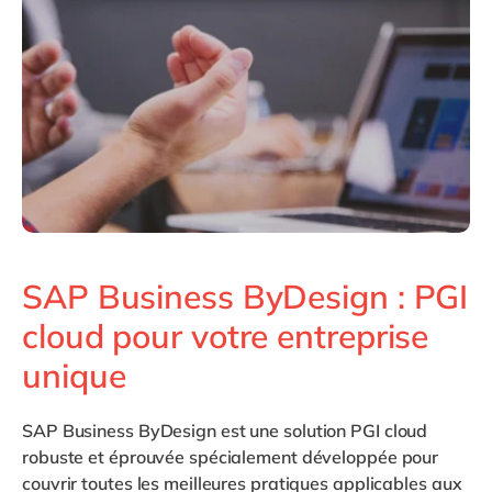
Philippines
en
Singapore
en
Switzerland
en
UK & Ireland
en
USA & Canada
en
SAP Business ByDesign : PGI
cloud pour votre entreprise
unique
SAP Business ByDesign
est une solution PGI cloud
robuste et éprouvée spécialement développée pour
couvrir toutes les meilleures pratiques applicables aux