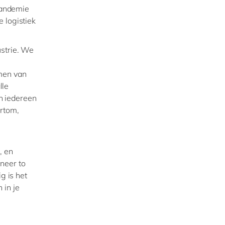
pandemie
e logistiek
ustrie. We
omen van
lle
n iedereen
ortom,
, en
neer to
g is het
 in je