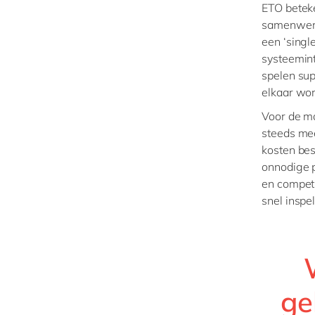
ETO betek
samenwerki
een ‘singl
systeemint
spelen sup
elkaar wo
Voor de ma
steeds mee
kosten bes
onnodige p
en competi
snel inspe
ge