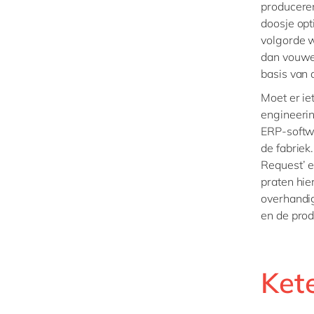
produceren
doosje op
volgorde w
dan vouwen
basis van
Moet er ie
engineeri
ERP-softwa
de fabriek
Request’ e
praten hie
overhandi
en de prod
Ket