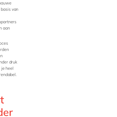
 nauwe
 basis van
npartners
en aan
roces
orden
an
onder druk
 je heel
 rendabel.
t
der