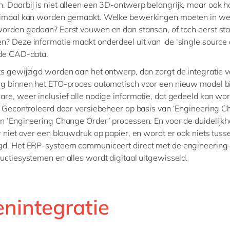
. Daarbij is niet alleen een 3D-ontwerp belangrijk, maar ook ho
timaal kan worden gemaakt. Welke bewerkingen moeten in we
orden gedaan? Eerst vouwen en dan stansen, of toch eerst st
? Deze informatie maakt onderdeel uit van de ‘single source o
 de CAD-data.
ts gewijzigd worden aan het ontwerp, dan zorgt de integratie 
ng binnen het ETO-proces automatisch voor een nieuw model b
re, weer inclusief alle nodige informatie, dat gedeeld kan wo
. Gecontroleerd door versiebeheer op basis van ‘Engineering 
n ‘Engineering Change Order’ processen. En voor de duidelijkh
r niet over een blauwdruk op papier, en wordt er ook niets tu
gd. Het ERP-systeem communiceert direct met de engineering
uctiesystemen en alles wordt digitaal uitgewisseld.
enintegratie