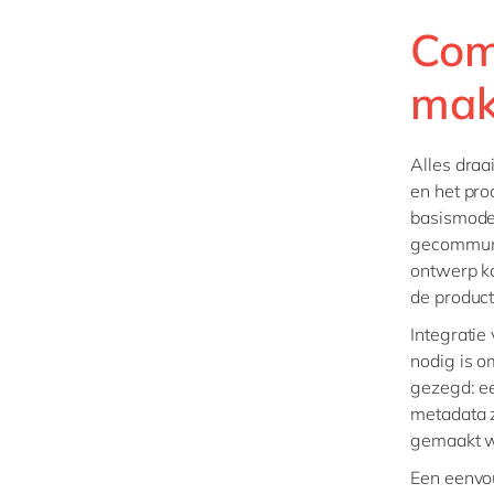
Com
ma
Alles draa
en het pro
basismode
gecommuni
ontwerp ka
de product
Integratie
nodig is o
gezegd: e
metadata 
gemaakt w
Een eenvou