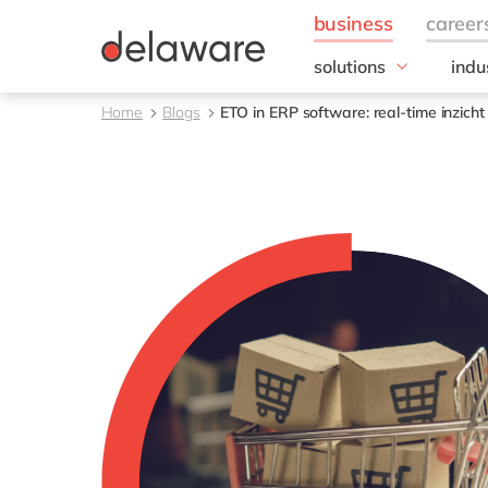
solutions
indu
Business Application
Foo
Home
Blogs
ETO in ERP software: real-time inzich
Customer Experience
Broo
Digital Experience Pla
Bulk
ERP
Choc
Intelligent Spend
Dier
Information Managem
Dra
Product Information
Food
Management
Groe
Groo
Meal
Vlee
Zuiv