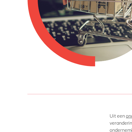
Uit een
on
veranderin
ondernemin