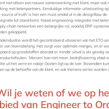
ent niet alleen een nauwe samenwerking met klant, maar ook
ng met ketenpartners. Eenduidige informatie-uitwisseling op
e source of truth’ is hier een must omdat al in de designfase de
egratie tot stand komt. Naast engineering-integratie met kete
ply-chain netwerken een belangrijke rol, waarbij ERP-system
rden gekoppeld.
akindustrie wordt het gecontroleerd uitvoeren van het ETO-p
r van levensbelang. Het zorgt voor optimale marges, en er w
paard op grondstoffen doordat er minder uitval is als gevolg v
roductiefouten. ‘Morsen’ kan niet meer, bedrijfsvoering staat 
tie uit het verre en nabije Oosten ligt op de loer. Bovendien kun
len op de behoefte van de klant, en ook kleinere series worden
Wil je weten of we op he
bied van Engineer to Or