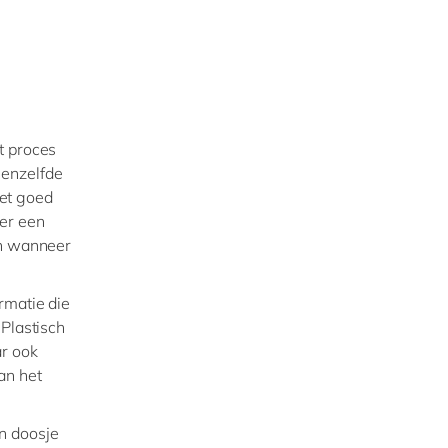
t proces
eenzelfde
et goed
er een
jn wanneer
rmatie die
 Plastisch
r ook
an het
n doosje