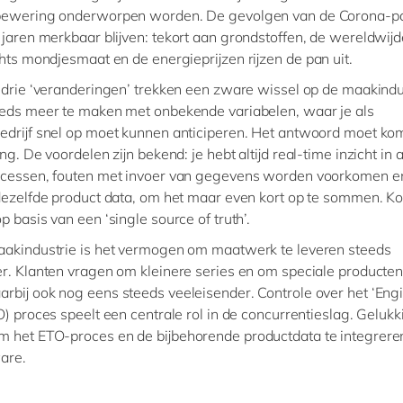
bewering onderworpen worden. De gevolgen van de Corona-
 jaren merkbaar blijven: tekort aan grondstoffen, de wereldwijd
chts mondjesmaat en de energieprijzen rijzen de pan uit.
 drie ‘veranderingen’ trekken een zware wissel op de maakind
eeds meer te maken met onbekende variabelen, waar je als
edrijf snel op moet kunnen anticiperen. Het antwoord moet k
ing. De voordelen zijn bekend: je hebt altijd real-time inzicht in a
rocessen, fouten met invoer van gegevens worden voorkomen e
 dezelfde product data, om het maar even kort op te sommen. K
p basis van een ‘single source of truth’.
aakindustrie is het vermogen om maatwerk te leveren steeds
er. Klanten vragen om kleinere series en om speciale producten
rbij ook nog eens steeds veeleisender. Controle over het ‘Engi
O) proces speelt een centrale rol in de concurrentieslag. Gelukki
m het ETO-proces en de bijbehorende productdata te integreren
are.