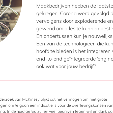
Maakbedrijven hebben de laatste 
SAP Signavio
gekregen. Corona werd gevolgd do
SAP Sustainability Solutions
vervolgens door exploderende ener
gewend om alles te kunnen bestel
En ondertussen kun je nauwelijks
Een van de technologieën die ku
hoofd te bieden is het integrere
end-to-end geïntegreerde ‘engineer
ook wat voor jouw bedrijf?
derzoek van McKinsey
blijkt dat het vermogen om met grote
gen om te gaan een indicatie is voor de overlevingskansen va
g. In de huidige tijd zullen veel bedrijven tegen wil en dank aa