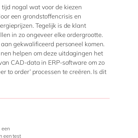
Philippines
en
tijd nogal wat voor de kiezen
Singapore
en
or een grondstoffencrisis en
Switzerland
en
gieprijzen. Tegelijk is de klant
len in zo ongeveer elke ordergrootte.
UK & Ireland
en
 aan gekwalificeerd personeel komen.
USA & Canada
en
nnen helpen om deze uitdagingen het
n van CAD-data in ERP-software om zo
 to order’ processen te creëren. Is dit
n een
n een test