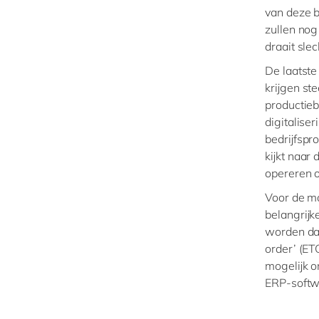
van deze 
zullen nog
draait sle
De laatste
krijgen st
productieb
digitaliser
bedrijfsp
kijkt naar
opereren o
Voor de m
belangrijk
worden daa
order’ (ET
mogelijk o
ERP-softw