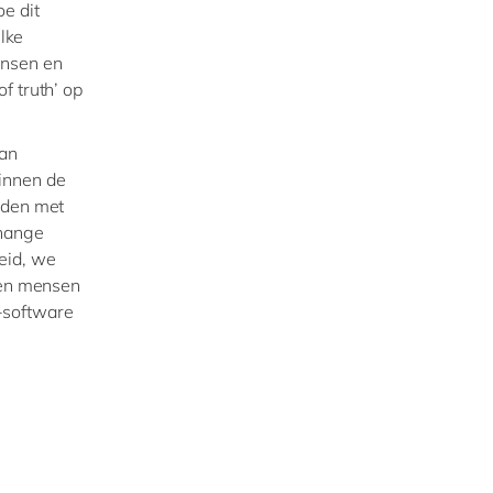
e dit
lke
ansen en
f truth’ op
van
innen de
rden met
Change
eid, we
ssen mensen
-software