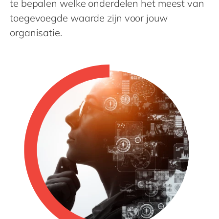
te bepalen welke onderdelen het meest van
Philippines
en
toegevoegde waarde zijn voor jouw
Singapore
en
organisatie.
Switzerland
en
UK & Ireland
en
USA & Canada
en