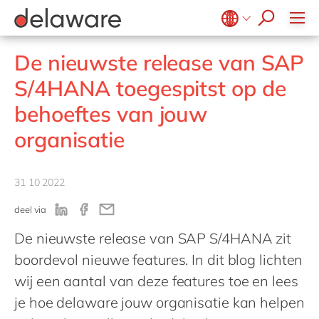
Succesverhalen
people of delaware
Recruitmentproces
Meals & Snacks
GROW with delaware
Kantoren
SAP Fieldglass
Projecten
Master Data Management
Microsoft Power BI
OpenText Exstream
SmartLink
Vlees & Vis
SAP IBP
Onboarding
Medior Professional
PPWR
Diversiteit, Gelijkheid & Inclusie
Microsoft Power Platform
OpenText Intelligent Capture
Belgium
SyncForce
en
fr
De nieuwste release van SAP
Zuivel
SAP Invoice Management
Smart Connected Workforce
Microsoft Project Operations
Alle vacatures
CSR
d.velop
Brazil
pt
S/4HANA toegespitst op de
SAP S/4HANA
Sustainability
SmartCOMM
China
zh
en
behoeftes van jouw
SAP Service Management
migration-center
France
fr
SAP Signavio
organisatie
Germany
de
en
SAP Sustainability Solutions
Hungary
hu
en
31 10 2022
India
en
deel via
Luxembourg
en
De nieuwste release van SAP S/4HANA zit
Malaysia
en
boordevol nieuwe features. In dit blog lichten
Morocco
en
fr
wij een aantal van deze features toe en lees
Netherlands
nl
en
je hoe delaware jouw organisatie kan helpen