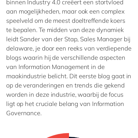
binnen Industry 4.0 creëert een stortvloed
Philippines
en
aan mogelijkheden, maar ook een complex
Singapore
en
speelveld om de meest doeltreffende koers
Switzerland
en
te bepalen. Te midden van deze dynamiek
UK & Ireland
en
leidt Sander van der Stap, Sales Manager bij
USA & Canada
en
delaware, je door een reeks van verdiepende
blogs waarin hij de verschillende aspecten
van Information Management in de
maakindustrie belicht. Dit eerste blog gaat in
op de veranderingen en trends die gekend
worden in deze industrie, waarbij de focus
ligt op het cruciale belang van Information
Governance.