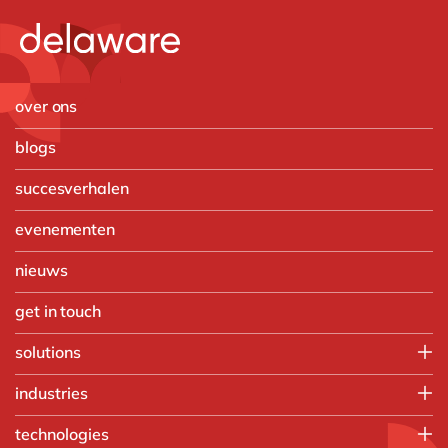
over ons
blogs
succesverhalen
evenementen
nieuws
get in touch
solutions
Customer Experience
industries
Data & Analtyics
Automotive
technologies
Digital