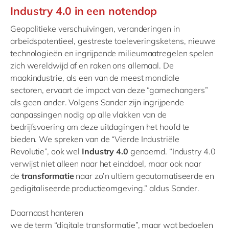
Industry 4.0 in een notendop
Geopolitieke verschuivingen, veranderingen in
arbeidspotentieel, gestreste toeleveringsketens, nieuwe
technolo
gieën
en i
ngrijpende milieumaatregelen
spelen
zich wereldwijd af
en raken ons allemaal.
De
maakindustrie
, als een van de meest mondiale
sectoren,
ervaart
de impact van deze “gamechangers
”
als geen ander. Volgens Sander
z
ijn ingrijpende
aanpassin
gen nodig
op alle vlakken van de
bedrijfsvoering
om deze uitdagingen het hoofd te
bieden.
We spreken van de “
Vierde Industriële
Revolutie”
,
ook wel
Industry
4.0
genoemd
. “
Industry
4.0
verwijst
niet alleen naar het einddoel, maar ook
naar
de
transformatie
naar
zo’n ultiem
geautomatiseerde en
gedigitaliseerde productieomgeving.” aldus Sander
.
Daarnaast
hanteren
we
de
term
“
digitale
transformatie
”,
maar wat bedoelen