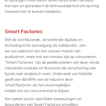
en gedragen Information Governance levert de basis
hiervoor en garandeert de betrouwbaarheid om op enig
moment snel te kunnen handelen.
Smart Factories
Met d
e voortdurende, versnellende digitale en
technologische vooruitgang
als katalysator, zien
we
een
opkomst
van
een
nieuwe manier van
produceren, maar ook een nieuwe kijk op consumeren.
“Smart
Factories
” zijn de paddenstoelen van deze vierde
industriële revolutie en
illustreren
de verschuiving van
fysiek naar analytisch werk. Onderzoek van Deloitte
geeft aan dat 86% van de industrie
d
eze
'smart
factories
’
als het onvermijdelijke
middel
ziet
om
concurrerend
te blijven.
Een aantal
sector
-specifieke
toepassingen en
bouwstenen van Smart
Factories
omvatten
: