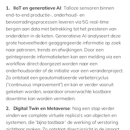
1. IIoT en generatieve AI
: Talloze sensoren binnen
end-to-end productie-, onderhoud- en
bevoorradingsprocessen leveren via 5G real-time
bergen aan data met betrekking tot het presteren van
onderdelen in de keten. Generatieve AI analyseert deze
grote hoeveelheden geaggregeerde informatie op zoek
naar patronen, trends en afwijkingen. Door een
geïntegreerde informatieketen kan een melding via een
workflow direct doorgezet worden naar een
onderhoudsorder of de initiatie voor een veranderproject.
Zo ontstaat een geautomatiseerde verbetercyclus
(“continuous improvement”) en kan er verder vooruit
gekeken worden, waardoor onverwachte kostbare
downtime kan worden vermeden.
2. Digital Twin en Metaverse
: Nog een stap verder
vinden we complete virtuele replica’s van objecten en
systemen, die ‘bijna tastbaar’ de werking of verstoring
zichtbaar maken. Zo ontstaat direct inzicht in de impact,