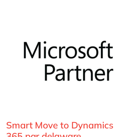
Philippines
en
Singapore
en
Switzerland
en
UK & Ireland
en
USA & Canada
en
Smart Move to Dynamics
365 par delaware