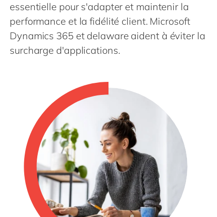
Philippines
en
essentielle pour s'adapter et maintenir la
performance et la fidélité client. Microsoft
Singapore
en
Dynamics 365 et delaware aident à éviter la
Switzerland
en
surcharge d'applications.
UK & Ireland
en
USA & Canada
en