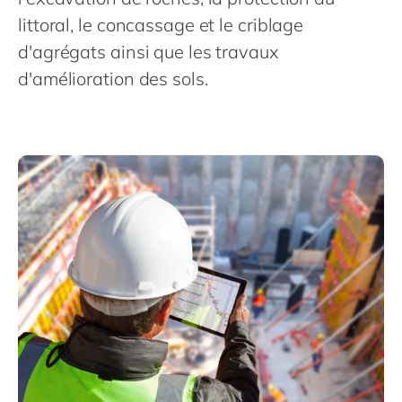
Philippines
en
littoral, le concassage et le criblage
Singapore
en
d'agrégats ainsi que les travaux
Switzerland
en
d'amélioration des sols.
UK & Ireland
en
USA & Canada
en