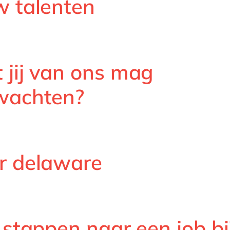
w talenten
 jij van ons mag
wachten?
r delaware
 stappen naar een job bi