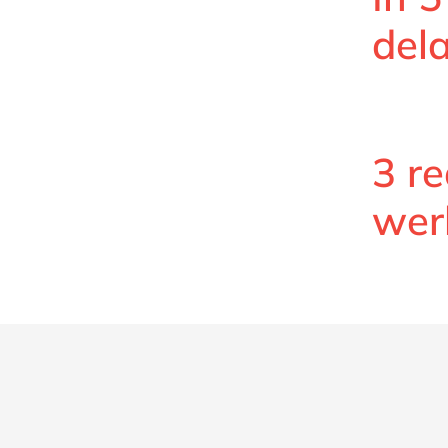
del
3 r
wer