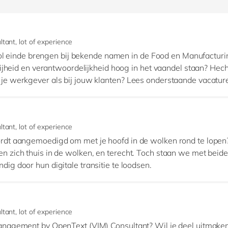
tant, lot of experience
svol einde brengen bij bekende namen in de Food en Manufacturi
rijheid en verantwoordelijkheid hoog in het vaandel staan? Hech
je werkgever als bij jouw klanten? Lees onderstaande vacatur
tant, lot of experience
dt aangemoedigd om met je hoofd in de wolken rond te lopen? W
 zich thuis in de wolken, en terecht. Toch staan we met beide
ig door hun digitale transitie te loodsen.
tant, lot of experience
anagement by OpenText (VIM) Consultant? Wil je deel uitmake