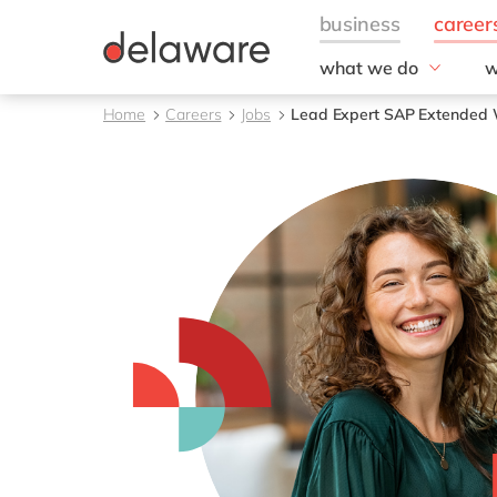
what we do
w
Fields of expertise
V
Home
Careers
Jobs
Lead Expert SAP Extended
Consultancy
B
Technologies
L
Projects
D
C