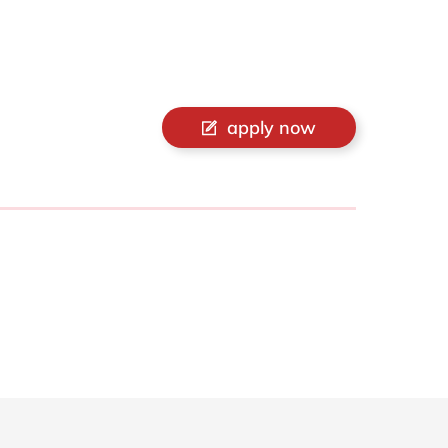
Philippines
en
Singapore
en
Switzerland
en
UK & Ireland
en
apply now
USA & Canada
en