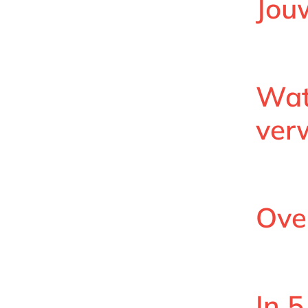
Jou
Wat
ver
Ove
In 5