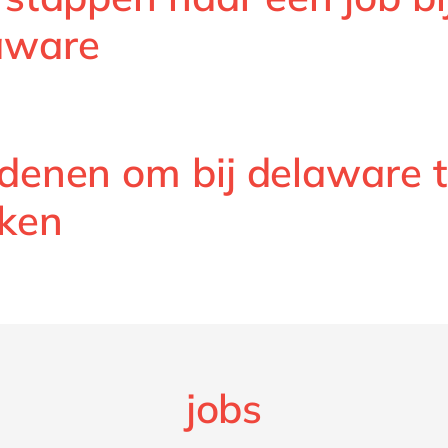
aware
edenen om bij delaware 
ken
jobs