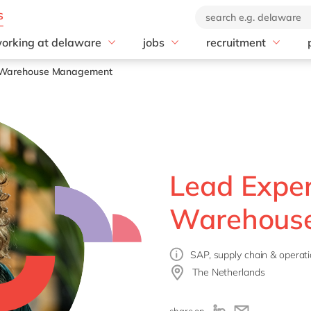
orking at delaware
jobs
recruitment
alues
All Jobs
Recruitment process
 Warehouse Management
enefits
Onboarding
ocations
iversity, Equity & Inclusion
SR
Lead Expe
Warehous
SAP, supply chain & operati
The Netherlands
share on